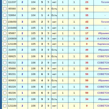
111337
2
104
5
5
нет
1
1
23
Гоголя
85560
1
104
1
4
Есть
1
1
50
-
53664
1
104
1
4
Есть
1
1
35
-
108450
3
105
2
5
нет
1
1
43
Гоголя
103469
1
105
1
5
нет
1
1
28
-
95887
2
105
3
5
нет
1
1
17
Ибраимо
100809
1
105
5
5
нет
1
1
18
А-АТИНС
121186
1
105
3
5
нет
1
1
0
Карпинск
31855
2
105
3
9
Есть
1
1
40
Ибраимо
69925
1
106
5
9
Есть
1
1
35
СОВЕТС
90232
2
106
2
9
нет
1
1
35
СОВЕТС
95886
1
106
5
9
нет
1
1
15
Ибраимо
90231
2
106
6
9
нет
1
1
50
СОВЕТС
80663
1
106
4
9
Есть
1
1
50
Ибраимо
90229
3
106
6
9
нет
1
1
50
СОВЕТС
90236
1
106
6
9
нет
1
1
50
СОВЕТС
46215
3
106
9
9
Есть
1
1
34
Ибраимо
121184
2
106
2
9
нет
1
1
0
СОВЕТС