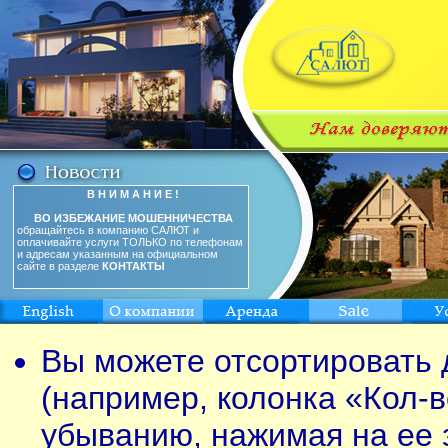
В Н И М А Н И Е !
ВО ИЗБЕЖАНИЕ МОШЕННИЧЕСТВА
обращайтесь в компанию САЛЮТ и
оплачивайте услуги ТОЛЬКО по телефонам
и адресам указанным на официальном
сайте в разделе
КОНТАКТЫ
Вы можете отсортировать 
(например, колонка «Кол-в
убыванию, нажимая на ее 