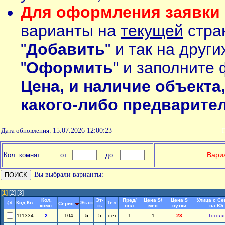
Для оформления заявки 
варианты на
текущей
стран
"
Добавить
" и так на друг
"
Оформить
" и заполните 
Цена, и наличие объекта
какого-либо предварите
Дата обновления:
15.07.2026 12:00:23
П
Вариа
Кол. комнат
от:
до:
Вы выбрали варианты:
[
1
]
[2]
[3]
Кол.
Эт-
Пред/
Цена $/
Цена $
Улица с Се
@
Код Кв.
Этаж
Тел.
Серия
комн.
ть
опл.
мес
сутки
на Юг
111334
2
104
5
5
нет
1
1
23
Гоголя