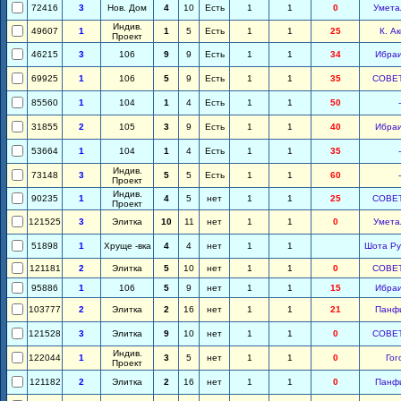
72416
3
Нов. Дом
4
10
Есть
1
1
0
Умета
Индив.
49607
1
1
5
Есть
1
1
25
К. А
Проект
46215
3
106
9
9
Есть
1
1
34
Ибра
69925
1
106
5
9
Есть
1
1
35
СОВЕ
85560
1
104
1
4
Есть
1
1
50
-
31855
2
105
3
9
Есть
1
1
40
Ибра
53664
1
104
1
4
Есть
1
1
35
-
Индив.
73148
3
5
5
Есть
1
1
60
-
Проект
Индив.
90235
1
4
5
нет
1
1
25
СОВЕ
Проект
121525
3
Элитка
10
11
нет
1
1
0
Умета
51898
1
Хруще -вка
4
4
нет
1
1
Шота Ру
121181
2
Элитка
5
10
нет
1
1
0
СОВЕ
95886
1
106
5
9
нет
1
1
15
Ибра
103777
2
Элитка
2
16
нет
1
1
21
Панф
121528
3
Элитка
9
10
нет
1
1
0
СОВЕ
Индив.
122044
1
3
5
нет
1
1
0
Гог
Проект
121182
2
Элитка
2
16
нет
1
1
0
Панф