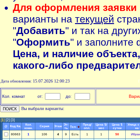
Для оформления заявки 
варианты на
текущей
стран
"
Добавить
" и так на друг
"
Оформить
" и заполните 
Цена, и наличие объекта
какого-либо предварите
Дата обновления:
15.07.2026 12:00:23
П
Вариа
Кол. комнат
от:
до:
Вы выбрали варианты:
[
1
]
[2]
[3]
Кол.
Эт-
Пред/
Цена $/
Цена $
Улица с
@
Код Кв.
Серия
Этаж
Тел.
комн.
ть
опл.
мес
сутки
на
80663
1
106
4
9
Есть
1
1
50
Ибра