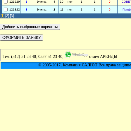
121529
3
Элитка
4
10
нет
1
1
0
СОВЕ
121322
3
Элитка
2
11
нет
1
1
0
Панф
[
1
]
[2]
[3]
Тел.
(312) 51 23 40, 0557 51 23 40,
отдел АРЕНДЫ
© 2005-2017, Компания
САЛЮТ
Все права защищен