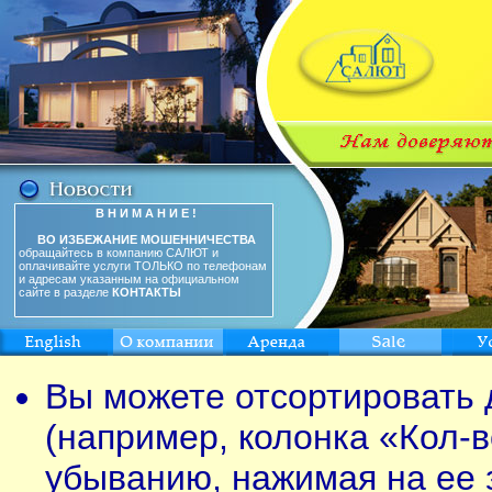
В Н И М А Н И Е !
ВО ИЗБЕЖАНИЕ МОШЕННИЧЕСТВА
обращайтесь в компанию САЛЮТ и
оплачивайте услуги ТОЛЬКО по телефонам
и адресам указанным на официальном
сайте в разделе
КОНТАКТЫ
Вы можете отсортировать 
(например, колонка «Кол-в
убыванию, нажимая на ее 