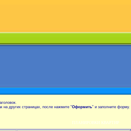
аголовок.
так на других страницах, после нажмите "
Оформить
" и заполните форму.
ПЛАНИРОВКИ КВАРТИР