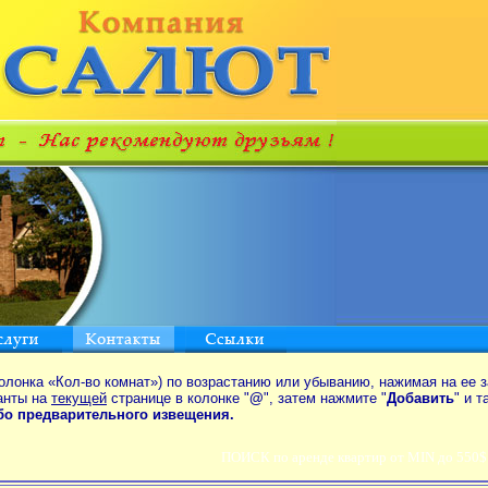
олонка «Кол-во комнат») по возрастанию или убыванию, нажимая на ее з
анты на
текущей
странице в колонке "
@
", затем нажмите "
Добавить
" и 
ибо предварительного извещения.
ПОИСК по аренде квартир от MIN до 550$