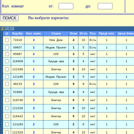
Кол. комнат
от:
до:
Вы выбрали варианты:
[
1
]
[2]
[3]
@
Код Кв.
Кол. комн.
Серия
Этаж
Эт-ть
Тел.
Пред/ опл.
Цена $/ме
72416
3
Нов. Дом
4
10
Есть
1
1
49607
1
Индив. Проект
1
5
Есть
1
1
95887
2
105
3
5
нет
1
1
119408
1
Хруще -вка
3
4
нет
1
1
122186
1
Элитка
5
10
нет
1
1
121189
2
Индив. Проект
3
5
нет
1
1
46215
3
106
9
9
Есть
1
1
51898
1
Хруще -вка
4
4
нет
1
1
119746
3
Элитка
6
9
нет
1
1
121528
3
Элитка
9
10
нет
1
1
116442
1
Элитка
5
10
нет
1
1
121184
2
106
2
9
нет
1
1
121529
3
Элитка
4
10
нет
1
1