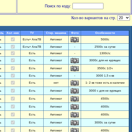
Поиск по коду:
Кол-во вариантов на стр.
ль
Хол -ник
TV
Стир. машина
Фото
Особенности
ь
Есть+ АлаТВ
Автомат
5000с
ь
Есть+ АлаТВ
Автомат
-
2500с за сутки
ь
Есть
Автомат
-
1300с\с
ь
Есть
Автомат
3000с для не курящих
ь
Есть
Автомат
3500с 1/2ч
ь
Есть
Автомат
-
3000 1,5 к кв
ь
Есть
нет
1- 2 кв тоже есть в наличии
ь
Есть
Автомат
3000 с для не курящих
ь
Есть
Автомат
4500с
ь
Есть
Автомат
4000с
ь
Есть
Автомат
4000с
ь
Есть
Автомат
3000с за сутки
ь
Есть
Автомат
4000с