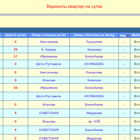
Варианты квартир на сутки
с
Цена $ сутки
Улица с Севера на Юг
Улица с Востока на Запад
Мебе
Мкр
0
Уметалиева
Рыскулова
-
Ест
25
К. Акиева
Киевская
-
Ест
17
Ибраимова
Боконбаева
-
Ест
0
Шота Руставели
АХУНБАЕВА
-
Ест
0
Уметалиева
Рыскулова
-
Ест
0
Исанова
Киевская
-
Ест
34
Ибраимова
Боконбаева
-
Ест
Шота Руставели
АХУНБАЕВА
-
Ест
0
Исанова
Боконбаева
-
Ест
0
СОВЕТСКАЯ
Медерова
-
Ест
0
Исанова
пр. ЧУЙ
-
Ест
0
СОВЕТСКАЯ
Боконбаева
-
Ест
0
СОВЕТСКАЯ
Медерова
-
Ест