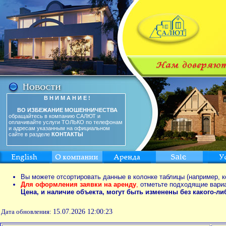
В Н И М А Н И Е !
ВО ИЗБЕЖАНИЕ МОШЕННИЧЕСТВА
обращайтесь в компанию САЛЮТ и
оплачивайте услуги ТОЛЬКО по телефонам
и адресам указанным на официальном
сайте в разделе
КОНТАКТЫ
Вы можете отсортировать данные в колонке таблицы (например, к
Для оформления заявки на аренду
,
отметьте подходящие вари
Цена, и наличие объекта, могут быть изменены без какого-л
Дата обновления:
15.07.2026 12:00:23