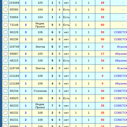
103469
1
105
1
5
нет
1
1
28
-
85560
1
104
1
4
Есть
1
1
50
-
53664
1
104
1
4
Есть
1
1
35
-
Индив.
73148
3
5
5
Есть
1
1
60
-
Проект
90229
3
106
6
9
нет
1
1
50
СОВЕТС
90236
1
106
6
9
нет
1
1
50
СОВЕТС
119749
2
Элитка
6
9
нет
1
1
0
Исанов
95887
2
105
3
5
нет
1
1
17
Ибраим
46215
3
106
9
9
Есть
1
1
34
Ибраим
119746
3
Элитка
6
9
нет
1
1
0
Исанов
121184
2
106
2
9
нет
1
1
0
СОВЕТС
121188
1
106
4
9
нет
1
1
0
Ибраим
90234
1
Сталинка
1
3
нет
1
1
30
СОВЕТС
69925
1
106
5
9
Есть
1
1
35
СОВЕТС
Индив.
90233
1
7
9
нет
1
1
35
СОВЕТС
Проект
90232
2
106
2
9
нет
1
1
35
СОВЕТС
90231
2
106
6
9
нет
1
1
50
СОВЕТС
95886
1
106
5
9
нет
1
1
15
Ибраим