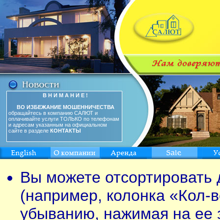
В Н И М А Н И Е !
ВО ИЗБЕЖАНИЕ МОШЕННИЧЕСТВА
обращайтесь в компанию САЛЮТ и
оплачивайте услуги ТОЛЬКО по телефонам
и адресам указанным на официальном
сайте в разделе
КОНТАКТЫ
Вы можете отсортировать 
(например, колонка «Кол-в
убыванию, нажимая на ее 