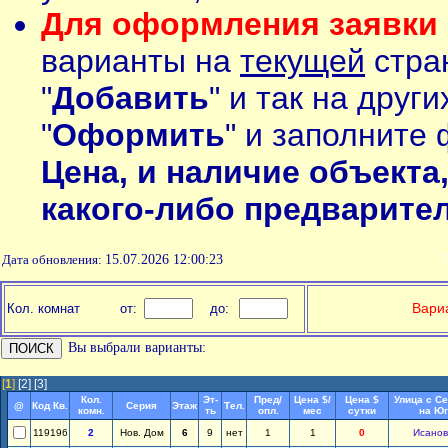
Для оформления заявки 
варианты на
текущей
стран
"
Добавить
" и так на друг
"
Оформить
" и заполните 
Цена, и наличие объекта
какого-либо предварите
Дата обновления:
15.07.2026 12:00:23
П
Вариа
Кол. комнат
от:
до:
Вы выбрали варианты:
[
1
]
[2]
[3]
Кол.
Эт-
Пред/
Цена $/
Цена $
Улица с С
@
Код Кв.
Серия
Этаж
Тел.
комн.
ть
опл.
мес
сутки
на Юг
119196
2
Нов. Дом
6
9
нет
1
1
0
Исанов