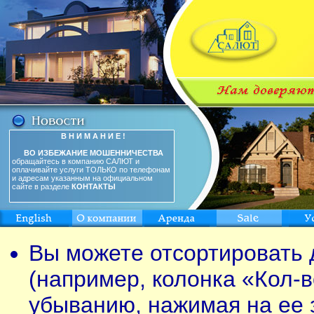
В Н И М А Н И Е !
ВО ИЗБЕЖАНИЕ МОШЕННИЧЕСТВА
обращайтесь в компанию САЛЮТ и
оплачивайте услуги ТОЛЬКО по телефонам
и адресам указанным на официальном
сайте в разделе
КОНТАКТЫ
Вы можете отсортировать 
(например, колонка «Кол-в
убыванию, нажимая на ее 