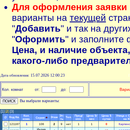
Для оформления заявки 
варианты на
текущей
стран
"
Добавить
" и так на друг
"
Оформить
" и заполните 
Цена, и наличие объекта
какого-либо предварите
Дата обновления:
15.07.2026 12:00:23
П
Вариа
Кол. комнат
от:
до:
Вы выбрали варианты:
[1]
[
2
]
[3]
Кол.
Эт-
Пред/
Цена $/
Цена $
Улица с 
@
Код Кв.
Этаж
Тел.
Серия
комн.
ть
опл.
мес
сутки
на Ю
121187
1
106
2
9
нет
1
1
0
Карпинс
Индив.