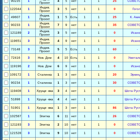
90235
1
4
5
нет
1
1
25
СОВЕТ
Проект
Индив.
122044
1
3
5
нет
1
1
0
Гого
Проект
Индив.
49607
1
1
5
Есть
1
1
25
К. Аки
Проект
Индив.
90233
1
7
9
нет
1
1
35
СОВЕТ
Проект
Индив.
121189
2
3
5
нет
1
1
0
Исано
Проект
Индив.
119651
3
4
9
нет
1
1
0
Исано
Проект
Индив.
73148
3
5
5
Есть
1
1
60
-
Проект
72416
3
Нов. Дом
4
10
Есть
1
1
0
Уметал
119196
2
Нов. Дом
6
9
нет
1
1
0
Исано
109172
1
Сталинка
1
3
нет
1
1
20
Эркин
90234
1
Сталинка
1
3
нет
1
1
30
СОВЕТ
119408
1
Хруще -вка
3
4
нет
1
1
0
Шота Рус
51898
1
Хруще -вка
4
4
нет
1
1
Шота Рус
51901
1
Хруще -вка
1
3
нет
1
1
86
Шота Рус
102587
1
Элитка
6
11
нет
1
1
26
СОВЕТ
121193
3
Элитка
2
10
нет
1
1
0
СОВЕТ
121528
3
Элитка
9
10
нет
1
1
0
СОВЕТ