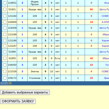
Индив.
119651
3
4
9
нет
1
1
0
Иса
Проект
51901
1
Хруще -вка
1
3
нет
1
1
86
Шота Р
121184
2
106
2
9
нет
1
1
0
СОВЕ
100809
1
105
5
5
нет
1
1
18
А-АТ
119408
1
Хруще -вка
3
4
нет
1
1
0
Шота Р
121188
1
106
4
9
нет
1
1
0
Ибра
121186
1
105
3
5
нет
1
1
0
Карпи
121187
1
106
2
9
нет
1
1
0
Карпи
51898
1
Хруще -вка
4
4
нет
1
1
Шота Р
31855
2
105
3
9
Есть
1
1
40
Ибра
108450
3
105
2
5
нет
1
1
43
Го
121528
3
Элитка
9
10
нет
1
1
0
СОВЕ
109172
1
Сталинка
1
3
нет
1
1
20
Эрк
[1]
[2]
[
3
]