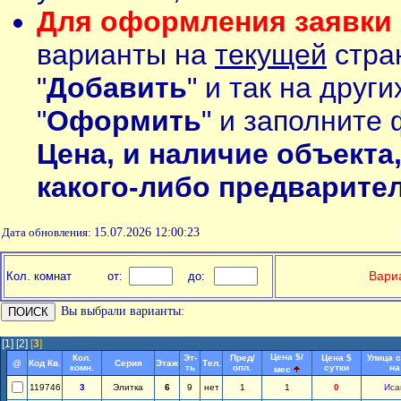
Для оформления заявки 
варианты на
текущей
стран
"
Добавить
" и так на друг
"
Оформить
" и заполните 
Цена, и наличие объекта
какого-либо предварите
Дата обновления:
15.07.2026 12:00:23
П
Вариа
Кол. комнат
от:
до:
Вы выбрали варианты:
[1]
[2]
[
3
]
Цена $/
Кол.
Эт-
Пред/
Цена $
Улица 
@
Код Кв.
Серия
Этаж
Тел.
комн.
ть
опл.
сутки
на
мес
119746
3
Элитка
6
9
нет
1
1
0
Иса