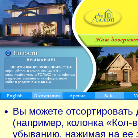
В Н И М А Н И Е !
ВО ИЗБЕЖАНИЕ МОШЕННИЧЕСТВА
обращайтесь в компанию САЛЮТ и
оплачивайте услуги ТОЛЬКО по телефонам
и адресам указанным на официальном
сайте в разделе
КОНТАКТЫ
Вы можете отсортировать 
(например, колонка «Кол-в
убыванию, нажимая на ее 