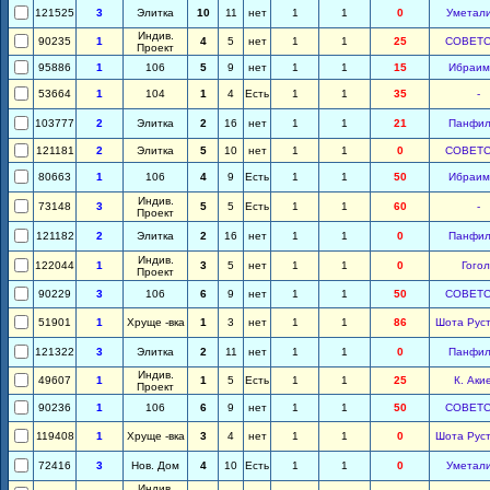
121525
3
Элитка
10
11
нет
1
1
0
Уметал
Индив.
90235
1
4
5
нет
1
1
25
СОВЕТС
Проект
95886
1
106
5
9
нет
1
1
15
Ибраим
53664
1
104
1
4
Есть
1
1
35
-
103777
2
Элитка
2
16
нет
1
1
21
Панфил
121181
2
Элитка
5
10
нет
1
1
0
СОВЕТС
80663
1
106
4
9
Есть
1
1
50
Ибраим
Индив.
73148
3
5
5
Есть
1
1
60
-
Проект
121182
2
Элитка
2
16
нет
1
1
0
Панфил
Индив.
122044
1
3
5
нет
1
1
0
Гогол
Проект
90229
3
106
6
9
нет
1
1
50
СОВЕТС
51901
1
Хруще -вка
1
3
нет
1
1
86
Шота Рус
121322
3
Элитка
2
11
нет
1
1
0
Панфил
Индив.
49607
1
1
5
Есть
1
1
25
К. Аки
Проект
90236
1
106
6
9
нет
1
1
50
СОВЕТС
119408
1
Хруще -вка
3
4
нет
1
1
0
Шота Рус
72416
3
Нов. Дом
4
10
Есть
1
1
0
Уметал
Индив.