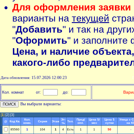
Для оформления заявки 
варианты на
текущей
стран
"
Добавить
" и так на друг
"
Оформить
" и заполните 
Цена, и наличие объекта
какого-либо предварите
Дата обновления:
15.07.2026 12:00:23
П
Вариа
Кол. комнат
от:
до:
Вы выбрали варианты:
[
1
]
[2]
[3]
Кол.
Эт-
Пред/
Цена $/
Цена $
Улица с 
@
Код Кв.
Серия
Этаж
Тел.
комн.
ть
опл.
мес
сутки
на Ю
85560
1
104
1
4
Есть
1
1
50
-