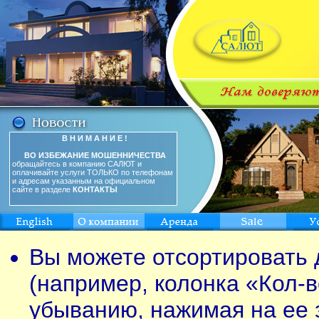
В Н И М А Н И Е !
ВО ИЗБЕЖАНИЕ МОШЕННИЧЕСТВА
обращайтесь в компанию САЛЮТ и
оплачивайте услуги ТОЛЬКО по телефонам
и адресам указанным на официальном
сайте в разделе
КОНТАКТЫ
Вы можете отсортировать 
(например, колонка «Кол-в
убыванию, нажимая на ее 