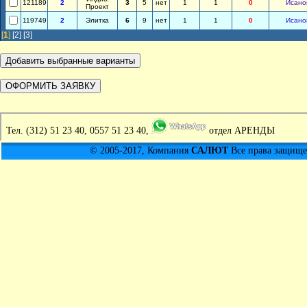
121189
2
3
5
нет
1
1
0
Исано
Проект
119749
2
Элитка
6
9
нет
1
1
0
Исано
[
1
]
[2]
[3]
Тел.
(312) 51 23 40, 0557 51 23 40,
отдел АРЕНДЫ
© 2005-2017, Компания
САЛЮТ
Все права защищен