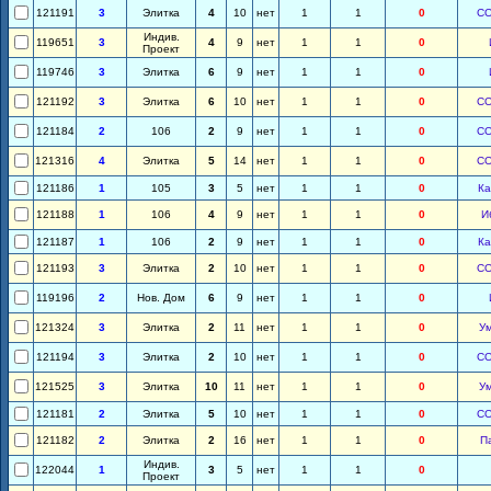
121191
3
Элитка
4
10
нет
1
1
0
С
Индив.
119651
3
4
9
нет
1
1
0
Проект
119746
3
Элитка
6
9
нет
1
1
0
121192
3
Элитка
6
10
нет
1
1
0
С
121184
2
106
2
9
нет
1
1
0
С
121316
4
Элитка
5
14
нет
1
1
0
С
121186
1
105
3
5
нет
1
1
0
Ка
121188
1
106
4
9
нет
1
1
0
И
121187
1
106
2
9
нет
1
1
0
Ка
121193
3
Элитка
2
10
нет
1
1
0
С
119196
2
Нов. Дом
6
9
нет
1
1
0
121324
3
Элитка
2
11
нет
1
1
0
У
121194
3
Элитка
2
10
нет
1
1
0
С
121525
3
Элитка
10
11
нет
1
1
0
У
121181
2
Элитка
5
10
нет
1
1
0
С
121182
2
Элитка
2
16
нет
1
1
0
П
Индив.
122044
1
3
5
нет
1
1
0
Проект