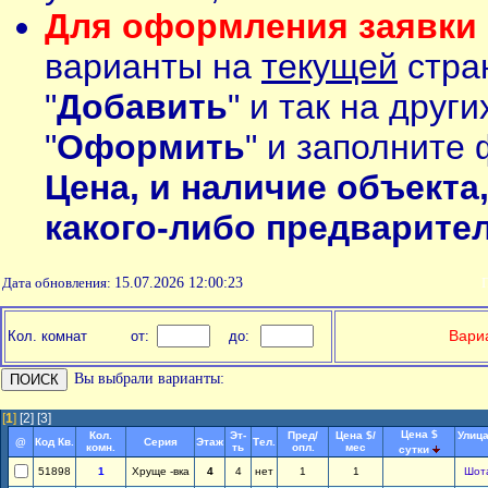
Для оформления заявки 
варианты на
текущей
стран
"
Добавить
" и так на друг
"
Оформить
" и заполните 
Цена, и наличие объекта
какого-либо предварите
Дата обновления:
15.07.2026 12:00:23
П
Вариа
Кол. комнат
от:
до:
Вы выбрали варианты:
[
1
]
[2]
[3]
Цена $
Кол.
Эт-
Пред/
Цена $/
Улица
@
Код Кв.
Серия
Этаж
Тел.
комн.
ть
опл.
мес
сутки
51898
1
Хруще -вка
4
4
нет
1
1
Шот