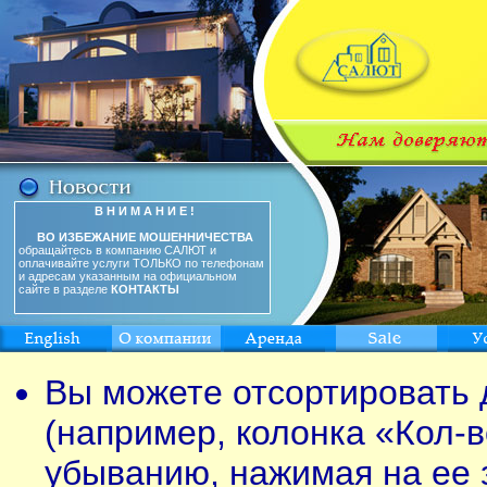
В Н И М А Н И Е !
ВО ИЗБЕЖАНИЕ МОШЕННИЧЕСТВА
обращайтесь в компанию САЛЮТ и
оплачивайте услуги ТОЛЬКО по телефонам
и адресам указанным на официальном
сайте в разделе
КОНТАКТЫ
Вы можете отсортировать 
(например, колонка «Кол-в
убыванию, нажимая на ее 