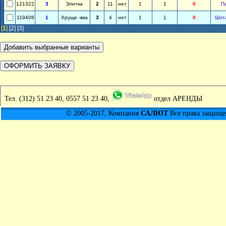
121322
3
Элитка
2
11
нет
1
1
0
П
119408
1
Хруще -вка
3
4
нет
1
1
0
Шот
[
1
]
[2]
[3]
Тел.
(312) 51 23 40, 0557 51 23 40,
отдел АРЕНДЫ
© 2005-2017, Компания
САЛЮТ
Все права защищен