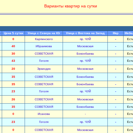
Варианты квартир на сутки
Цена $ сутки
Улица с Севера на Юг
Улица с Востока на Запад
Мкр
Мебе
0
Карпинского
пр. ЧУЙ
-
Ест
40
Ибраимова
Московская
-
Ест
30
СОВЕТСКАЯ
Боконбаева
-
Ест
43
Гоголя
пр. ЧУЙ
-
Ест
20
Эркиндик
Московская
-
Ест
35
СОВЕТСКАЯ
Боконбаева
-
Ест
35
СОВЕТСКАЯ
Боконбаева
-
Ест
23
Гоголя
пр. ЧУЙ
-
Ест
26
СОВЕТСКАЯ
Московская
-
Ест
35
СОВЕТСКАЯ
Боконбаева
-
Ест
0
Исанова
-
-
Ест
23
Гоголя
пр. ЧУЙ
-
Ест
0
СОВЕТСКАЯ
Московская
-
Ест