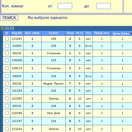
Кол. комнат
от:
до:
Вы выбрали варианты:
[
1
]
[2]
[3]
@
Код Кв.
Кол. комн.
Серия
Этаж
Эт-ть
Тел.
Пред/ опл.
Цена $/мес
121187
1
106
2
9
нет
1
1
31855
2
105
3
9
Есть
1
1
90234
1
Сталинка
1
3
нет
1
1
108450
3
105
2
5
нет
1
1
109172
1
Сталинка
1
3
нет
1
1
69925
1
106
5
9
Есть
1
1
90233
1
Индив. Проект
7
9
нет
1
1
111334
2
104
5
5
нет
1
1
102587
1
Элитка
6
11
нет
1
1
90232
2
106
2
9
нет
1
1
119196
2
Нов. Дом
6
9
нет
1
1
111337
2
104
5
5
нет
1
1
121193
3
Элитка
2
10
нет
1
1