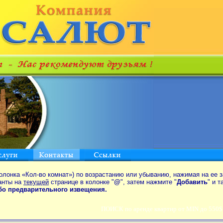
олонка «Кол-во комнат») по возрастанию или убыванию, нажимая на ее з
анты на
текущей
странице в колонке "
@
", затем нажмите "
Добавить
" и 
ибо предварительного извещения.
ПОИСК по аренде квартир от MIN до 550$