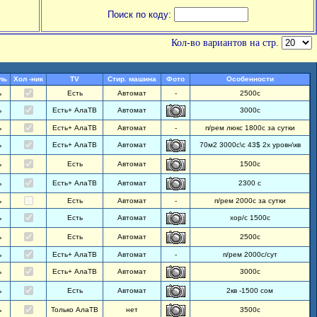
Поиск по коду:
Кол-во вариантов на стр.
ль
Хол -ник
TV
Стир. машина
Фото
Особенности
ь
Есть
Автомат
-
2500с
ь
Есть+ АлаТВ
Автомат
3000с
ь
Есть+ АлаТВ
Автомат
-
п/рем люкс 1800с за сутки
ь
Есть+ АлаТВ
Автомат
70м2 3000с\с 43$ 2х уровн\кв
ь
Есть
Автомат
1500с
ь
Есть+ АлаТВ
Автомат
2300 с
ь
Есть
Автомат
-
п/рем 2000с за сутки
ь
Есть
Автомат
хор/с 1500с
ь
Есть
Автомат
2500с
ь
Есть+ АлаТВ
Автомат
-
п/рем 2000с/сут
ь
Есть+ АлаТВ
Автомат
3000с
ь
Есть
Автомат
2кв -1500 сом
ь
Только АлаТВ
нет
3500с