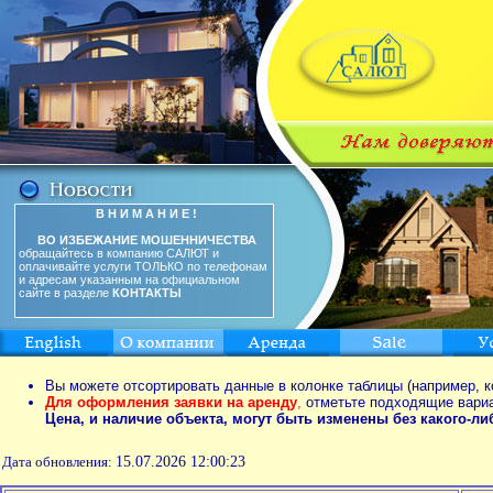
В Н И М А Н И Е !
ВО ИЗБЕЖАНИЕ МОШЕННИЧЕСТВА
обращайтесь в компанию САЛЮТ и
оплачивайте услуги ТОЛЬКО по телефонам
и адресам указанным на официальном
сайте в разделе
КОНТАКТЫ
Вы можете отсортировать данные в колонке таблицы (например, к
Для оформления заявки на аренду
,
отметьте подходящие вари
Цена, и наличие объекта, могут быть изменены без какого-л
Дата обновления:
15.07.2026 12:00:23