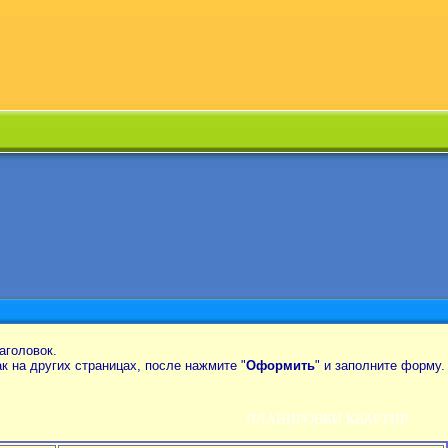
аголовок.
так на других страницах, после нажмите "
Оформить
" и заполните форму.
ПЛАНИРОВКИ КВАРТИР