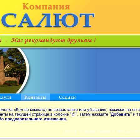
олонка «Кол-во комнат») по возрастанию или убыванию, нажимая на ее з
анты на
текущей
странице в колонке "
@
", затем нажмите "
Добавить
" и 
ибо предварительного извещения.
ПОИСК по аренде квартир от MIN до 550$