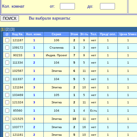
Кол. комнат
от:
до:
Вы выбрали варианты:
[
1
]
[2]
[3]
@
Код Кв.
Кол. комн.
Серия
Этаж
Эт-ть
Тел.
Пред/ опл.
Цена $/мес
121187
1
106
2
9
нет
1
1
109172
1
Сталинка
1
3
нет
1
1
90233
1
Индив. Проект
7
9
нет
1
1
111334
2
104
5
5
нет
1
1
102587
1
Элитка
6
11
нет
1
1
111337
2
104
5
5
нет
1
1
121194
3
Элитка
2
10
нет
1
1
103469
1
105
1
5
нет
1
1
121324
3
Элитка
2
11
нет
1
1
85560
1
104
1
4
Есть
1
1
121525
3
Элитка
10
11
нет
1
1
103777
2
Элитка
2
16
нет
1
1
121181
2
Элитка
5
10
нет
1
1