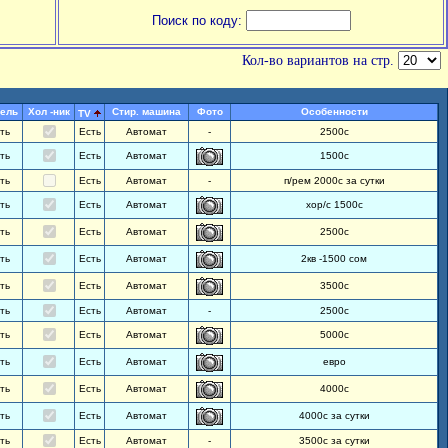
Поиск по коду:
Кол-во вариантов на стр.
ель
Хол -ник
Стир. машина
Фото
Особенности
TV
ть
Есть
Автомат
-
2500с
ть
Есть
Автомат
1500с
ть
Есть
Автомат
-
п/рем 2000с за сутки
ть
Есть
Автомат
хор/с 1500с
ть
Есть
Автомат
2500с
ть
Есть
Автомат
2кв -1500 сом
ть
Есть
Автомат
3500с
ть
Есть
Автомат
-
2500с
ть
Есть
Автомат
5000с
ть
Есть
Автомат
евро
ть
Есть
Автомат
4000с
ть
Есть
Автомат
4000с за сутки
ть
Есть
Автомат
-
3500с за сутки