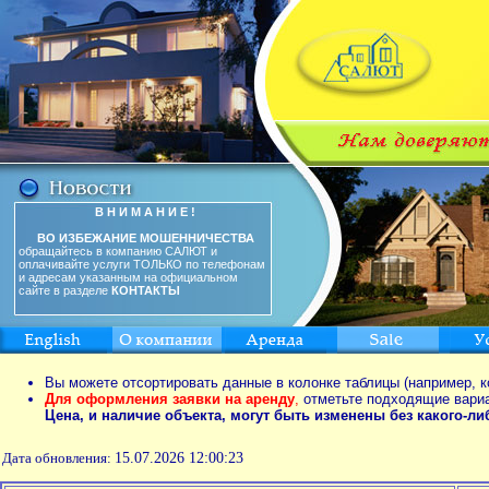
В Н И М А Н И Е !
ВО ИЗБЕЖАНИЕ МОШЕННИЧЕСТВА
обращайтесь в компанию САЛЮТ и
оплачивайте услуги ТОЛЬКО по телефонам
и адресам указанным на официальном
сайте в разделе
КОНТАКТЫ
Вы можете отсортировать данные в колонке таблицы (например, к
Для оформления заявки на аренду
,
отметьте подходящие вари
Цена, и наличие объекта, могут быть изменены без какого-л
Дата обновления:
15.07.2026 12:00:23