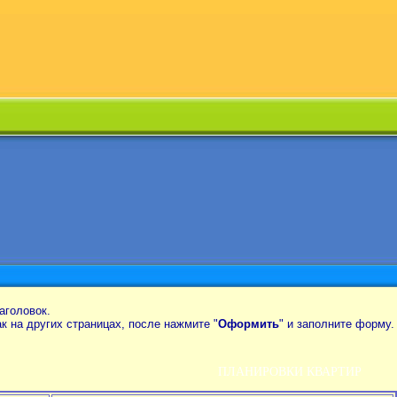
аголовок.
так на других страницах, после нажмите "
Оформить
" и заполните форму.
ПЛАНИРОВКИ КВАРТИР