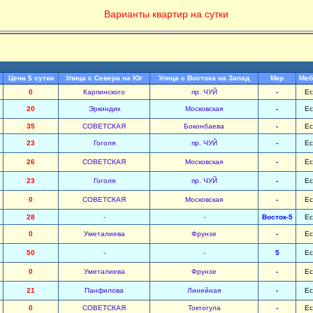
Варианты квартир на сутки
Цена $ сутки
Улица с Севера на Юг
Улица с Востока на Запад
Мкр
Меб
0
Карпинского
пр. ЧУЙ
-
Ес
20
Эркиндик
Московская
-
Ес
35
СОВЕТСКАЯ
Боконбаева
-
Ес
23
Гоголя
пр. ЧУЙ
-
Ес
26
СОВЕТСКАЯ
Московская
-
Ес
23
Гоголя
пр. ЧУЙ
-
Ес
0
СОВЕТСКАЯ
Московская
-
Ес
28
-
-
Восток-5
Ес
0
Уметалиева
Фрунзе
-
Ес
50
-
-
5
Ес
0
Уметалиева
Фрунзе
-
Ес
21
Панфилова
Линейная
-
Ес
0
СОВЕТСКАЯ
Токтогула
-
Ес