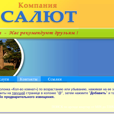
олонка «Кол-во комнат») по возрастанию или убыванию, нажимая на ее з
анты на
текущей
странице в колонке "
@
", затем нажмите "
Добавить
" и 
ибо предварительного извещения.
ПОИСК по аренде квартир от MIN до 550$