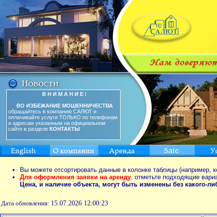
В Н И М А Н И Е !
ВО ИЗБЕЖАНИЕ МОШЕННИЧЕСТВА
обращайтесь в компанию САЛЮТ и
оплачивайте услуги ТОЛЬКО по телефонам
и адресам указанным на официальном
сайте в разделе
КОНТАКТЫ
Вы можете отсортировать данные в колонке таблицы (например, к
Для оформления заявки на аренду
,
отметьте подходящие вари
Цена, и наличие объекта, могут быть изменены без какого-л
Дата обновления:
15.07.2026 12:00:23