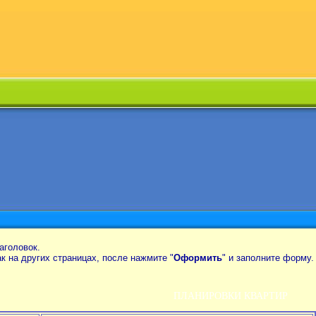
аголовок.
так на других страницах, после нажмите "
Оформить
" и заполните форму.
ПЛАНИРОВКИ КВАРТИР