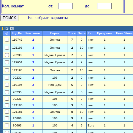
Кол. комнат
от:
до:
Вы выбрали варианты:
[
1
]
[2]
[3]
@
Код Кв.
Кол. комн.
Серия
Этаж
Эт-ть
Тел.
Пред/ опл.
Цена $/мес
119747
2
Элитка
7
9
нет
1
1
121193
3
Элитка
2
10
нет
1
1
90233
1
Индив. Проект
7
9
нет
1
1
119651
3
Индив. Проект
4
9
нет
1
1
121194
3
Элитка
2
10
нет
1
1
90232
2
106
2
9
нет
1
1
119196
2
Нов. Дом
6
9
нет
1
1
90235
1
Индив. Проект
4
5
нет
1
1
90231
2
106
6
9
нет
1
1
121186
1
105
3
5
нет
1
1
121181
2
Элитка
5
10
нет
1
1
95886
1
106
5
9
нет
1
1
80663
1
106
4
9
Есть
1
1
121187
1
106
2
9
нет
1
1