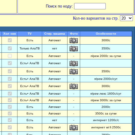
Поиск по коду:
Кол-во вариантов на стр.
ь
Хол -ник
TV
Стир. машина
Фото
Особенности
Есть
Автомат
3000с
Только АлаТВ
нет
3500с
Есть
Автомат
-
п/рем 2000с за сутки
Есть+ АлаТВ
Автомат
Есть
Автомат
3500с
Есть+ АлаТВ
Автомат
-
п/рем 2000с/сут
Есть+ АлаТВ
Автомат
3000с
Есть+ АлаТВ
Автомат
-
п/рем люкс 1600с/сут
Есть+ АлаТВ
Автомат
-
п/рем 3000с за сутки
Есть
Автомат
-
2000с
Есть
Автомат
-
3500с за сутки
Есть
нет
-
интернет 1200с/с
Есть
Автомат
интернет wi fi 2500с
Есть
Автомат
-
2500с