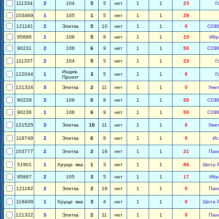
111334
2
104
5
5
нет
1
1
23
Г
103469
1
105
1
5
нет
1
1
28
121181
2
Элитка
5
10
нет
1
1
0
СОВ
95886
1
106
5
9
нет
1
1
15
Ибр
90231
2
106
6
9
нет
1
1
50
СОВ
111337
2
104
5
5
нет
1
1
23
Г
Индив.
122044
1
3
5
нет
1
1
0
Г
Проект
121324
3
Элитка
2
11
нет
1
1
0
Уме
90229
3
106
6
9
нет
1
1
50
СОВ
90236
1
106
6
9
нет
1
1
50
СОВ
121525
3
Элитка
10
11
нет
1
1
0
Уме
119749
2
Элитка
6
9
нет
1
1
0
Ис
103777
2
Элитка
2
16
нет
1
1
21
Пан
51901
1
Хруще -вка
1
3
нет
1
1
86
Шота 
95887
2
105
3
5
нет
1
1
17
Ибр
121182
2
Элитка
2
16
нет
1
1
0
Пан
119408
1
Хруще -вка
3
4
нет
1
1
0
Шота 
121322
3
Элитка
2
11
нет
1
1
0
Пан