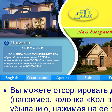
В Н И М А Н И Е !
ВО ИЗБЕЖАНИЕ МОШЕННИЧЕСТВА
обращайтесь в компанию САЛЮТ и
оплачивайте услуги ТОЛЬКО по телефонам
и адресам указанным на официальном
сайте в разделе
КОНТАКТЫ
Вы можете отсортировать 
(например, колонка «Кол-в
убыванию, нажимая на ее 