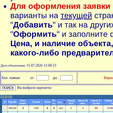
Для оформления заявки 
варианты на
текущей
стран
"
Добавить
" и так на друг
"
Оформить
" и заполните 
Цена, и наличие объекта
какого-либо предварите
Дата обновления:
15.07.2026 12:00:23
П
Вариа
Кол. комнат
от:
до:
Вы выбрали варианты:
[1]
[
2
]
[3]
Кол.
Эт-
Пред/
Цена $/
Цена $
Улица
@
Код Кв.
Серия
Этаж
Тел.
комн.
ть
опл.
мес
сутки
н
90232
2
106
2
9
нет
1
1
35
СОВ