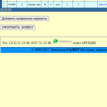
51898
1
Хруще -вка
4
4
нет
1
1
Шота 
[1]
[
2
]
[3]
Тел.
(312) 51 23 40, 0557 51 23 40,
отдел АРЕНДЫ
© 2005-2017, Компания
САЛЮТ
Все права защищен