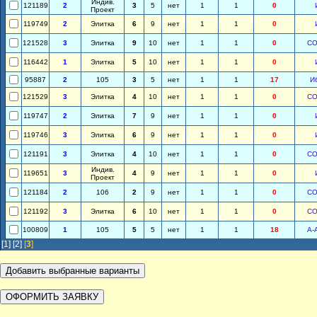
Индив.
121189
2
3
5
нет
1
1
0
Проект
119749
2
Элитка
6
9
нет
1
1
0
121528
3
Элитка
9
10
нет
1
1
0
СО
116442
1
Элитка
5
10
нет
1
1
0
95887
2
105
3
5
нет
1
1
17
И
121529
3
Элитка
4
10
нет
1
1
0
СО
119747
2
Элитка
7
9
нет
1
1
0
119746
3
Элитка
6
9
нет
1
1
0
121191
3
Элитка
4
10
нет
1
1
0
СО
Индив.
119651
3
4
9
нет
1
1
0
Проект
121184
2
106
2
9
нет
1
1
0
СО
121192
3
Элитка
6
10
нет
1
1
0
СО
100809
1
105
5
5
нет
1
1
18
А-
[1]
[2]
[
3
]