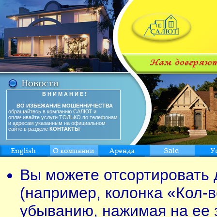
В Н И М А Н И Е !
ВО ИЗБЕЖАНИЕ МОШЕННИЧЕСТВА
обращайтесь в компанию САЛЮТ и
оплачивайте услуги ТОЛЬКО по телефонам
и адресам указанным на официальном
сайте в разделе
КОНТАКТЫ
Вы можете отсортировать 
(например, колонка «Кол-в
убыванию, нажимая на ее 