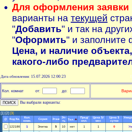
Для оформления заявки 
варианты на
текущей
стран
"
Добавить
" и так на друг
"
Оформить
" и заполните 
Цена, и наличие объекта
какого-либо предварите
Дата обновления:
15.07.2026 12:00:23
П
Вариа
Кол. комнат
от:
до:
Вы выбрали варианты:
[1]
[2]
[
3
]
Кол.
Эт-
Пред/
Цена $/
Цена $
Улица
@
Код Кв.
Серия
Этаж
Тел.
комн.
ть
опл.
мес
сутки
122186
1
Элитка
5
10
нет
1
1
0
Ум