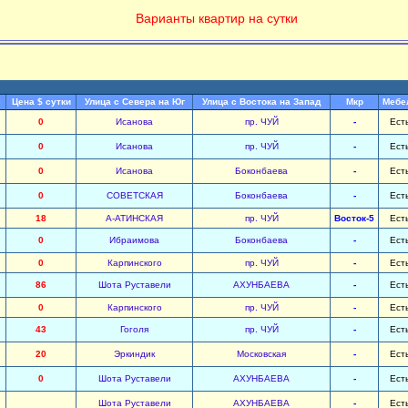
Варианты квартир на сутки
с
Цена $ сутки
Улица с Севера на Юг
Улица с Востока на Запад
Мкр
Мебе
0
Исанова
пр. ЧУЙ
-
Ест
0
Исанова
пр. ЧУЙ
-
Ест
0
Исанова
Боконбаева
-
Ест
0
СОВЕТСКАЯ
Боконбаева
-
Ест
18
А-АТИНСКАЯ
пр. ЧУЙ
Восток-5
Ест
0
Ибраимова
Боконбаева
-
Ест
0
Карпинского
пр. ЧУЙ
-
Ест
86
Шота Руставели
АХУНБАЕВА
-
Ест
0
Карпинского
пр. ЧУЙ
-
Ест
43
Гоголя
пр. ЧУЙ
-
Ест
20
Эркиндик
Московская
-
Ест
0
Шота Руставели
АХУНБАЕВА
-
Ест
Шота Руставели
АХУНБАЕВА
-
Ест