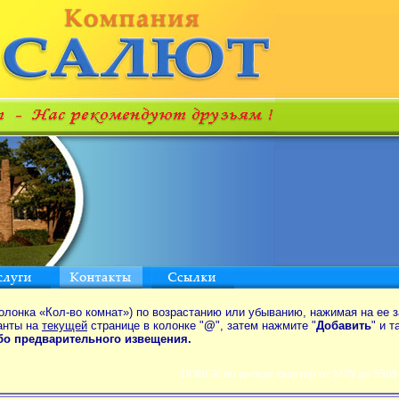
олонка «Кол-во комнат») по возрастанию или убыванию, нажимая на ее з
анты на
текущей
странице в колонке "
@
", затем нажмите "
Добавить
" и 
ибо предварительного извещения.
ПОИСК по аренде квартир от MIN до 550$