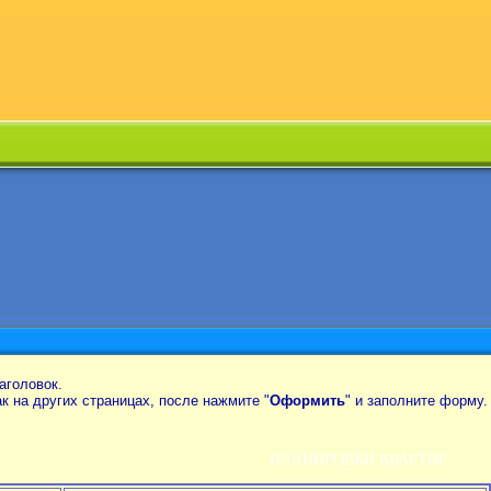
аголовок.
так на других страницах, после нажмите "
Оформить
" и заполните форму.
ПЛАНИРОВКИ КВАРТИР