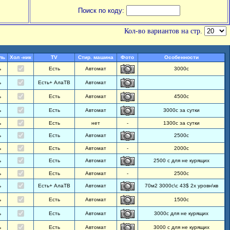
Поиск по коду:
Кол-во вариантов на стр.
ль
Хол -ник
TV
Стир. машина
Фото
Особенности
ь
Есть
Автомат
3000с
ь
Есть+ АлаТВ
Автомат
ь
Есть
Автомат
4500с
ь
Есть
Автомат
3000с за сутки
ь
Есть
нет
-
1300с за сутки
ь
Есть
Автомат
2500с
ь
Есть
Автомат
-
2000с
ь
Есть
Автомат
2500 с для не курящих
ь
Есть
Автомат
-
2500с
ь
Есть+ АлаТВ
Автомат
70м2 3000с\с 43$ 2х уровн\кв
ь
Есть
Автомат
1500с
ь
Есть
Автомат
3000с для не курящих
ь
Есть
Автомат
3000 с для не курящих