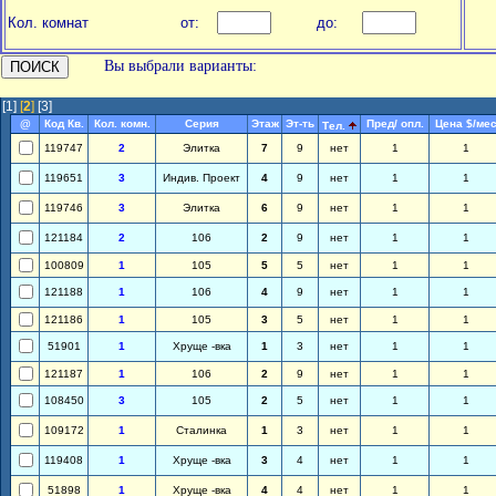
Кол. комнат
от:
до:
Вы выбрали варианты:
[1]
[
2
]
[3]
@
Код Кв.
Кол. комн.
Серия
Этаж
Эт-ть
Пред/ опл.
Цена $/ме
Тел.
119747
2
Элитка
7
9
нет
1
1
119651
3
Индив. Проект
4
9
нет
1
1
119746
3
Элитка
6
9
нет
1
1
121184
2
106
2
9
нет
1
1
100809
1
105
5
5
нет
1
1
121188
1
106
4
9
нет
1
1
121186
1
105
3
5
нет
1
1
51901
1
Хруще -вка
1
3
нет
1
1
121187
1
106
2
9
нет
1
1
108450
3
105
2
5
нет
1
1
109172
1
Сталинка
1
3
нет
1
1
119408
1
Хруще -вка
3
4
нет
1
1
51898
1
Хруще -вка
4
4
нет
1
1