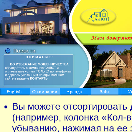
В Н И М А Н И Е !
ВО ИЗБЕЖАНИЕ МОШЕННИЧЕСТВА
обращайтесь в компанию САЛЮТ и
оплачивайте услуги ТОЛЬКО по телефонам
и адресам указанным на официальном
сайте в разделе
КОНТАКТЫ
Вы можете отсортировать 
(например, колонка «Кол-в
убыванию, нажимая на ее 