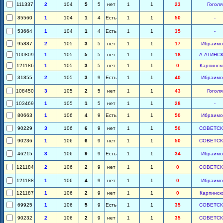
111337
2
104
5
5
нет
1
1
23
Гоголя
85560
1
104
1
4
Есть
1
1
50
-
53664
1
104
1
4
Есть
1
1
35
-
95887
2
105
3
5
нет
1
1
17
Ибраимо
100809
1
105
5
5
нет
1
1
18
А-АТИНС
121186
1
105
3
5
нет
1
1
0
Карпинск
31855
2
105
3
9
Есть
1
1
40
Ибраимо
108450
3
105
2
5
нет
1
1
43
Гоголя
103469
1
105
1
5
нет
1
1
28
-
80663
1
106
4
9
Есть
1
1
50
Ибраимо
90229
3
106
6
9
нет
1
1
50
СОВЕТС
90236
1
106
6
9
нет
1
1
50
СОВЕТС
46215
3
106
9
9
Есть
1
1
34
Ибраимо
121184
2
106
2
9
нет
1
1
0
СОВЕТС
121188
1
106
4
9
нет
1
1
0
Ибраимо
121187
1
106
2
9
нет
1
1
0
Карпинск
69925
1
106
5
9
Есть
1
1
35
СОВЕТС
90232
2
106
2
9
нет
1
1
35
СОВЕТС