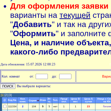
Для оформления заявки 
варианты на
текущей
стран
"
Добавить
" и так на друг
"
Оформить
" и заполните 
Цена, и наличие объекта
какого-либо предварите
Дата обновления:
15.07.2026 12:00:23
П
Вариа
Кол. комнат
от:
до:
Вы выбрали варианты:
[
1
]
[2]
[3]
Кол.
Эт-
Пред/
Цена $/
Цена $
Улица с Се
@
Код Кв.
Этаж
Тел.
Серия
комн.
ть
опл.
мес
сутки
на Юг
111334
2
104
5
5
нет
1
1
23
Гоголя