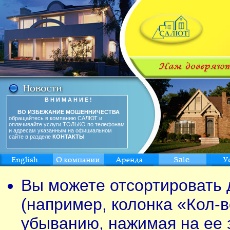
В Н И М А Н И Е !
ВО ИЗБЕЖАНИЕ МОШЕННИЧЕСТВА
обращайтесь в компанию САЛЮТ и
оплачивайте услуги ТОЛЬКО по телефонам
и адресам указанным на официальном
сайте в разделе
КОНТАКТЫ
Вы можете отсортировать 
(например, колонка «Кол-в
убыванию, нажимая на ее 