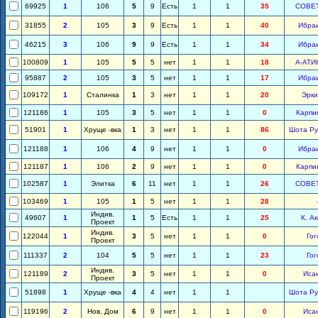
69925
1
106
5
9
Есть
1
1
35
СОВЕ
31855
2
105
3
9
Есть
1
1
40
Ибра
46215
3
106
9
9
Есть
1
1
34
Ибра
100809
1
105
5
5
нет
1
1
18
А-АТИ
95887
2
105
3
5
нет
1
1
17
Ибра
109172
1
Сталинка
1
3
нет
1
1
20
Эрки
121186
1
105
3
5
нет
1
1
0
Карпи
51901
1
Хруще -вка
1
3
нет
1
1
86
Шота Ру
121188
1
106
4
9
нет
1
1
0
Ибра
121187
1
106
2
9
нет
1
1
0
Карпи
102587
1
Элитка
6
11
нет
1
1
26
СОВЕ
103469
1
105
1
5
нет
1
1
28
Индив.
49607
1
1
5
Есть
1
1
25
К. А
Проект
Индив.
122044
1
3
5
нет
1
1
0
Гог
Проект
111337
2
104
5
5
нет
1
1
23
Гог
Индив.
121189
2
3
5
нет
1
1
0
Иса
Проект
51898
1
Хруще -вка
4
4
нет
1
1
Шота Ру
119196
2
Нов. Дом
6
9
нет
1
1
0
Иса