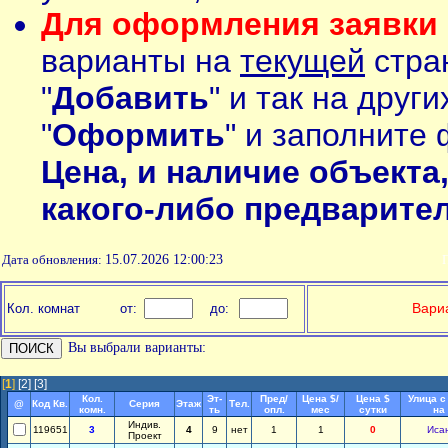
Для оформления заявки 
варианты на
текущей
стран
"
Добавить
" и так на друг
"
Оформить
" и заполните 
Цена, и наличие объекта
какого-либо предварите
Дата обновления:
15.07.2026 12:00:23
П
Вариа
Кол. комнат
от:
до:
Вы выбрали варианты:
[
1
]
[2]
[3]
Кол.
Эт-
Пред/
Цена $/
Цена $
Улица с
@
Код Кв.
Серия
Этаж
Тел.
комн.
ть
опл.
мес
сутки
на
Индив.
119651
3
4
9
нет
1
1
0
Иса
Проект