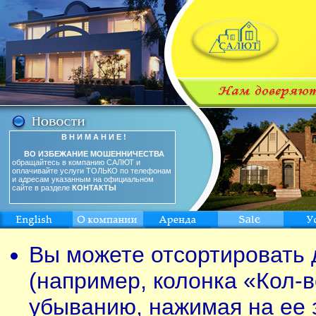
В Н И М А Н И Е !
ВО ИЗБЕЖАНИЕ МОШЕННИЧЕСТВА
обращайтесь в компанию САЛЮТ и
оплачивайте услуги ТОЛЬКО по телефонам
и адресам указанным на официальном
сайте в разделе
КОНТАКТЫ
Вы можете отсортировать 
(например, колонка «Кол-в
убыванию, нажимая на ее 