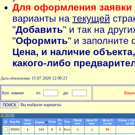
Для оформления заявки 
варианты на
текущей
стран
"
Добавить
" и так на друг
"
Оформить
" и заполните 
Цена, и наличие объекта
какого-либо предварите
Дата обновления:
15.07.2026 12:00:23
П
Вариа
Кол. комнат
от:
до:
Вы выбрали варианты:
[
1
]
[2]
[3]
Кол.
Эт-
Пред/
Цена $/
Цена $
Улица с Се
@
Код Кв.
Этаж
Тел.
Серия
комн.
ть
опл.
мес
сутки
на Юг
85560
1
104
1
4
Есть
1
1
50
-