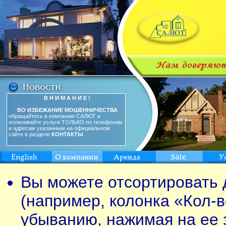
В Н И М А Н И Е !
ВО ИЗБЕЖАНИЕ МОШЕННИЧЕСТВА
обращайтесь в компанию САЛЮТ и
оплачивайте услуги ТОЛЬКО по телефонам
и адресам указанным на официальном
сайте в разделе
КОНТАКТЫ
Вы можете отсортировать 
(например, колонка «Кол-в
убыванию, нажимая на ее 