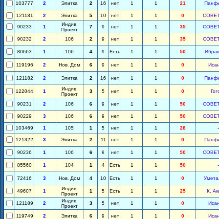
103777
2
Элитка
2
16
нет
1
1
21
Панф
121181
2
Элитка
5
10
нет
1
1
0
СОВЕ
Индив.
90233
1
7
9
нет
1
1
35
СОВЕ
Проект
90232
2
106
2
9
нет
1
1
35
СОВЕ
80663
1
106
4
9
Есть
1
1
50
Ибра
119196
2
Нов. Дом
6
9
нет
1
1
0
Иса
121182
2
Элитка
2
16
нет
1
1
0
Панф
Индив.
122044
1
3
5
нет
1
1
0
Гог
Проект
90231
2
106
6
9
нет
1
1
50
СОВЕ
90229
3
106
6
9
нет
1
1
50
СОВЕ
103469
1
105
1
5
нет
1
1
28
-
121322
3
Элитка
2
11
нет
1
1
0
Панф
90236
1
106
6
9
нет
1
1
50
СОВЕ
85560
1
104
1
4
Есть
1
1
50
-
72416
3
Нов. Дом
4
10
Есть
1
1
0
Умета
Индив.
49607
1
1
5
Есть
1
1
25
К. А
Проект
Индив.
121189
2
3
5
нет
1
1
0
Иса
Проект
119749
2
Элитка
6
9
нет
1
1
0
Иса