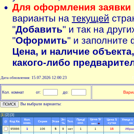
Для оформления заявки 
варианты на
текущей
стран
"
Добавить
" и так на друг
"
Оформить
" и заполните 
Цена, и наличие объекта
какого-либо предварите
Дата обновления:
15.07.2026 12:00:23
П
Вариа
Кол. комнат
от:
до:
Вы выбрали варианты:
[
1
]
[2]
[3]
Цена $/
Кол.
Эт-
Пред/
Цена $
Улица с
@
Код Кв.
Серия
Этаж
Тел.
комн.
ть
опл.
сутки
на
мес
95886
1
106
5
9
нет
1
1
15
Ибра