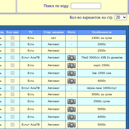
Поиск по коду:
Кол-во вариантов на стр.
ель
Хол -ник
TV
Стир. машина
Фото
Особенности
ь
Есть
нет
-
1300с за сутки
ь
Есть
Автомат
-
2000с
ь
Есть
Автомат
-
2500с
ь
Есть+ АлаТВ
Автомат
70м2 3000с\с 43$ 2х уровн\кв
ь
Есть
Автомат
хор/с 1500с
ь
Есть
Автомат
2кв -1500 сом
ь
Есть
Автомат
4000с
ь
Есть+ АлаТВ
Автомат
-
п/рем люкс 1600с/сут
ь
Есть
Автомат
-
3500с за сутки
ь
Есть
Автомат
2500с сутки
ь
Есть
Автомат
5000с
ь
Есть
Автомат
4000с
ь
Есть+ АлаТВ
Автомат
5000с