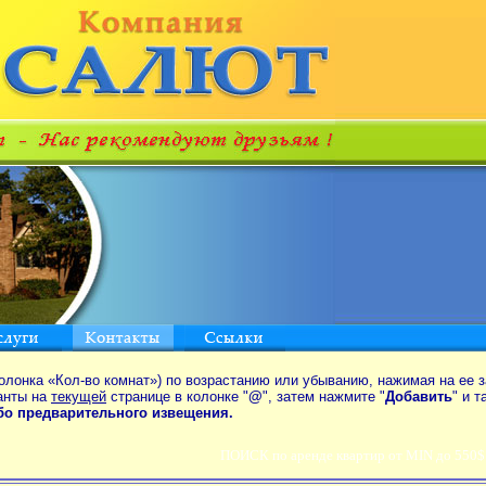
олонка «Кол-во комнат») по возрастанию или убыванию, нажимая на ее з
анты на
текущей
странице в колонке "
@
", затем нажмите "
Добавить
" и 
ибо предварительного извещения.
ПОИСК по аренде квартир от MIN до 550$