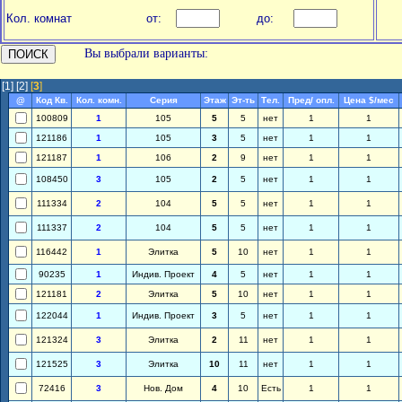
Кол. комнат
от:
до:
Вы выбрали варианты:
[1]
[2]
[
3
]
@
Код Кв.
Кол. комн.
Серия
Этаж
Эт-ть
Тел.
Пред/ опл.
Цена $/мес
100809
1
105
5
5
нет
1
1
121186
1
105
3
5
нет
1
1
121187
1
106
2
9
нет
1
1
108450
3
105
2
5
нет
1
1
111334
2
104
5
5
нет
1
1
111337
2
104
5
5
нет
1
1
116442
1
Элитка
5
10
нет
1
1
90235
1
Индив. Проект
4
5
нет
1
1
121181
2
Элитка
5
10
нет
1
1
122044
1
Индив. Проект
3
5
нет
1
1
121324
3
Элитка
2
11
нет
1
1
121525
3
Элитка
10
11
нет
1
1
72416
3
Нов. Дом
4
10
Есть
1
1