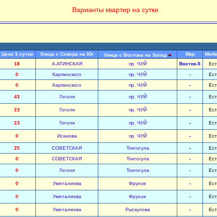
Варианты квартир на сутки
Цена $ сутки
Улица с Севера на Юг
Мкр
Меб
Улица с Востока на Запад
18
А-АТИНСКАЯ
пр. ЧУЙ
Восток-5
Ест
0
Карпинского
пр. ЧУЙ
-
Ест
0
Карпинского
пр. ЧУЙ
-
Ест
43
Гоголя
пр. ЧУЙ
-
Ест
23
Гоголя
пр. ЧУЙ
-
Ест
23
Гоголя
пр. ЧУЙ
-
Ест
0
Исанова
пр. ЧУЙ
-
Ест
25
СОВЕТСКАЯ
Токтогула
-
Ест
0
СОВЕТСКАЯ
Токтогула
-
Ест
0
Гоголя
Токтогула
-
Ест
0
Уметалиева
Фрунзе
-
Ест
0
Уметалиева
Фрунзе
-
Ест
0
Уметалиева
Рыскулова
-
Ест