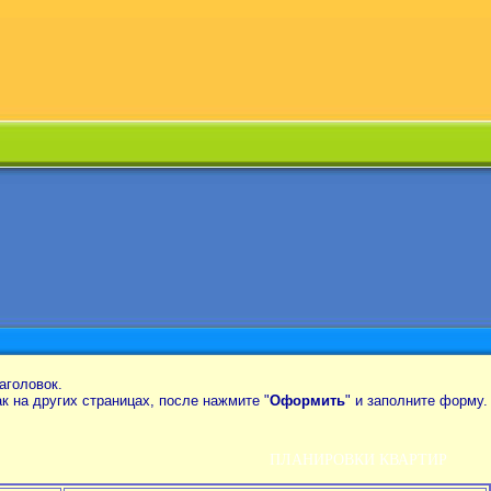
аголовок.
так на других страницах, после нажмите "
Оформить
" и заполните форму.
ПЛАНИРОВКИ КВАРТИР