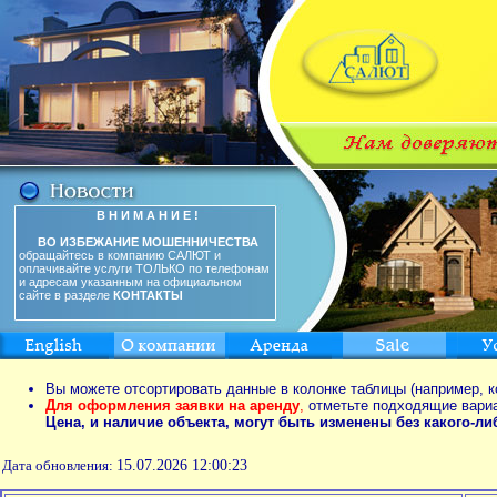
В Н И М А Н И Е !
ВО ИЗБЕЖАНИЕ МОШЕННИЧЕСТВА
обращайтесь в компанию САЛЮТ и
оплачивайте услуги ТОЛЬКО по телефонам
и адресам указанным на официальном
сайте в разделе
КОНТАКТЫ
Вы можете отсортировать данные в колонке таблицы (например, к
Для оформления заявки на аренду
,
отметьте подходящие вари
Цена, и наличие объекта, могут быть изменены без какого-л
Дата обновления:
15.07.2026 12:00:23