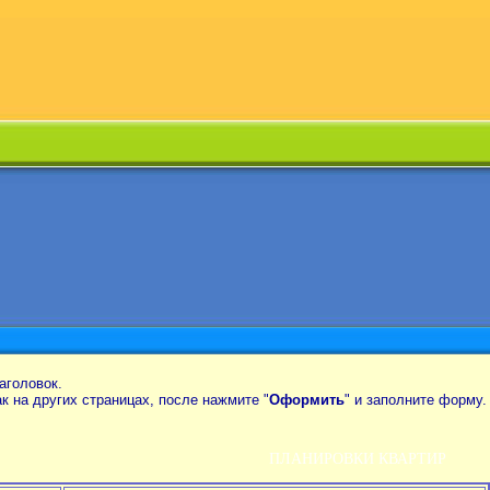
аголовок.
так на других страницах, после нажмите "
Оформить
" и заполните форму.
ПЛАНИРОВКИ КВАРТИР