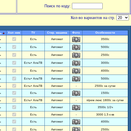
Поиск по коду:
Кол-во вариантов на стр.
Хол -ник
TV
Стир. машина
Фото
Особенности
ь
ь
Есть
Автомат
3500с
ь
Есть
Автомат
5000с
ь
Есть
Автомат
2500с
ь
Есть+ АлаТВ
Автомат
3000с
ь
Есть
Автомат
4000с
ь
Есть+ АлаТВ
Автомат
5000с
ь
Есть+ АлаТВ
Автомат
-
2500с за сутки
ь
Есть
Автомат
1500с
ь
Есть+ АлаТВ
Автомат
-
п/рем люкс 1800с за сутки
ь
Есть
Автомат
3500с 1/2ч
ь
Есть
Автомат
-
3000 1,5 к кв
ь
Есть
Автомат
4000с
ь
Есть
Автомат
2500с