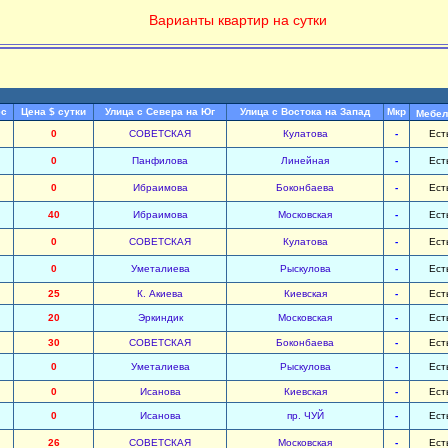
Варианты квартир на сутки
ес
Цена $ сутки
Улица с Севера на Юг
Улица с Востока на Запад
Мкр
Мебел
0
СОВЕТСКАЯ
Кулатова
-
Ест
0
Панфилова
Линейная
-
Ест
0
Ибраимова
Боконбаева
-
Ест
40
Ибраимова
Московская
-
Ест
0
СОВЕТСКАЯ
Кулатова
-
Ест
0
Уметалиева
Рыскулова
-
Ест
25
К. Акиева
Киевская
-
Ест
20
Эркиндик
Московская
-
Ест
30
СОВЕТСКАЯ
Боконбаева
-
Ест
0
Уметалиева
Рыскулова
-
Ест
0
Исанова
Киевская
-
Ест
0
Исанова
пр. ЧУЙ
-
Ест
26
СОВЕТСКАЯ
Московская
-
Ест