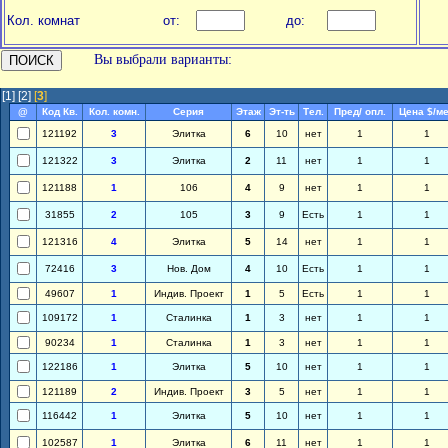
Кол. комнат
от:
до:
Вы выбрали варианты:
[1]
[2]
[
3
]
@
Код Кв.
Кол. комн.
Серия
Этаж
Эт-ть
Тел.
Пред/ опл.
Цена $/м
121192
3
Элитка
6
10
нет
1
1
121322
3
Элитка
2
11
нет
1
1
121188
1
106
4
9
нет
1
1
31855
2
105
3
9
Есть
1
1
121316
4
Элитка
5
14
нет
1
1
72416
3
Нов. Дом
4
10
Есть
1
1
49607
1
Индив. Проект
1
5
Есть
1
1
109172
1
Сталинка
1
3
нет
1
1
90234
1
Сталинка
1
3
нет
1
1
122186
1
Элитка
5
10
нет
1
1
121189
2
Индив. Проект
3
5
нет
1
1
116442
1
Элитка
5
10
нет
1
1
102587
1
Элитка
6
11
нет
1
1