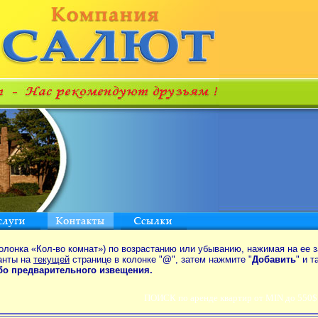
олонка «Кол-во комнат») по возрастанию или убыванию, нажимая на ее з
анты на
текущей
странице в колонке "
@
", затем нажмите "
Добавить
" и 
ибо предварительного извещения.
ПОИСК по аренде квартир от MIN до 550$