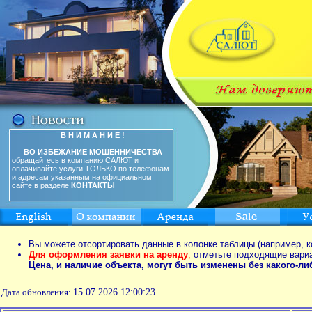
В Н И М А Н И Е !
ВО ИЗБЕЖАНИЕ МОШЕННИЧЕСТВА
обращайтесь в компанию САЛЮТ и
оплачивайте услуги ТОЛЬКО по телефонам
и адресам указанным на официальном
сайте в разделе
КОНТАКТЫ
Вы можете отсортировать данные в колонке таблицы (например, к
Для оформления заявки на аренду
,
отметьте подходящие вари
Цена, и наличие объекта, могут быть изменены без какого-л
Дата обновления:
15.07.2026 12:00:23