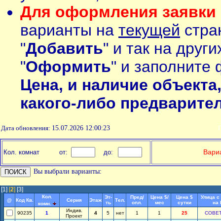
Для оформления заявки 
варианты на
текущей
стран
"
Добавить
" и так на друг
"
Оформить
" и заполните 
Цена, и наличие объекта
какого-либо предварите
Дата обновления:
15.07.2026 12:00:23
П
Вариа
Кол. комнат
от:
до:
Вы выбрали варианты:
[1]
[
2
]
[3]
Кол.
Эт-
Пред/
Цена $/
Цена $
Улица с
@
Код Кв.
Серия
Этаж
Тел.
ть
опл.
мес
сутки
на
комн.
Индив.
90235
1
4
5
нет
1
1
25
СОВЕ
Проект