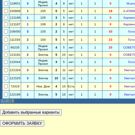
Индив.
119651
3
4
9
нет
1
1
0
Исан
Проект
100809
1
105
5
5
нет
1
1
18
А-АТИН
121186
1
105
3
5
нет
1
1
0
Карпин
121187
1
106
2
9
нет
1
1
0
Карпин
108450
3
105
2
5
нет
1
1
43
Гого
111334
2
104
5
5
нет
1
1
23
Гого
Индив.
90235
1
4
5
нет
1
1
25
СОВЕТ
Проект
121181
2
Элитка
5
10
нет
1
1
0
СОВЕТ
Индив.
122044
1
3
5
нет
1
1
0
Гого
Проект
121324
3
Элитка
2
11
нет
1
1
0
Уметал
121525
3
Элитка
10
11
нет
1
1
0
Уметал
72416
3
Нов. Дом
4
10
Есть
1
1
0
Уметал
122186
1
Элитка
5
10
нет
1
1
0
Уметал
[1]
[2]
[
3
]