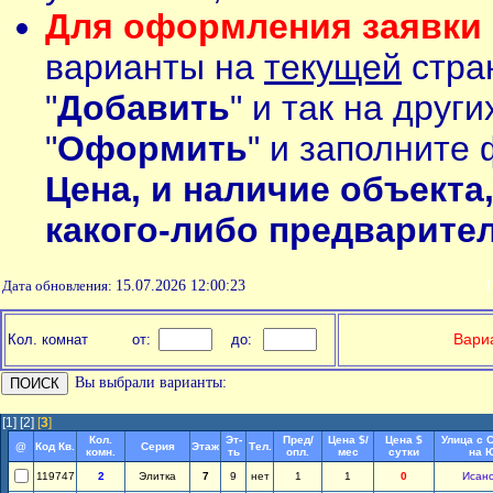
Для оформления заявки 
варианты на
текущей
стран
"
Добавить
" и так на друг
"
Оформить
" и заполните 
Цена, и наличие объекта
какого-либо предварите
Дата обновления:
15.07.2026 12:00:23
П
Вариа
Кол. комнат
от:
до:
Вы выбрали варианты:
[1]
[2]
[
3
]
Кол.
Эт-
Пред/
Цена $/
Цена $
Улица с 
@
Код Кв.
Серия
Этаж
Тел.
комн.
ть
опл.
мес
сутки
на 
119747
2
Элитка
7
9
нет
1
1
0
Исан