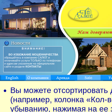
В Н И М А Н И Е !
ВО ИЗБЕЖАНИЕ МОШЕННИЧЕСТВА
обращайтесь в компанию САЛЮТ и
оплачивайте услуги ТОЛЬКО по телефонам
и адресам указанным на официальном
сайте в разделе
КОНТАКТЫ
Вы можете отсортировать 
(например, колонка «Кол-в
убыванию, нажимая на ее 