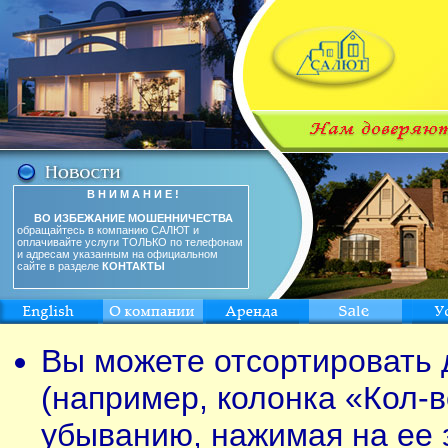
В Н И М А Н И Е !
ВО ИЗБЕЖАНИЕ МОШЕННИЧЕСТВА
обращайтесь в компанию САЛЮТ и
оплачивайте услуги ТОЛЬКО по телефонам
и адресам указанным на официальном
сайте в разделе
КОНТАКТЫ
Вы можете отсортировать 
(например, колонка «Кол-в
убыванию, нажимая на ее 