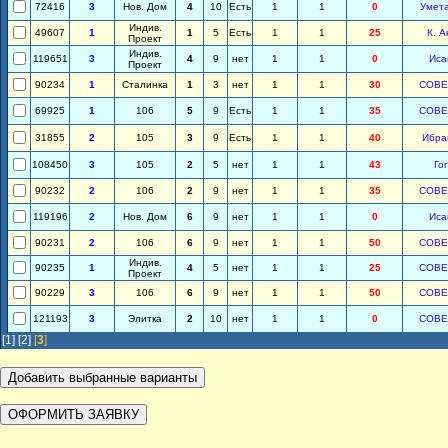
72416
3
Нов. Дом
4
10
Есть
1
1
0
Умет
Индив.
49607
1
1
5
Есть
1
1
25
К. А
Проект
Индив.
119651
3
4
9
нет
1
1
0
Иса
Проект
90234
1
Сталинка
1
3
нет
1
1
30
СОВЕ
69925
1
106
5
9
Есть
1
1
35
СОВЕ
31855
2
105
3
9
Есть
1
1
40
Ибра
108450
3
105
2
5
нет
1
1
43
Го
90232
2
106
2
9
нет
1
1
35
СОВЕ
119196
2
Нов. Дом
6
9
нет
1
1
0
Иса
90231
2
106
6
9
нет
1
1
50
СОВЕ
Индив.
90235
1
4
5
нет
1
1
25
СОВЕ
Проект
90229
3
106
6
9
нет
1
1
50
СОВЕ
121193
3
Элитка
2
10
нет
1
1
0
СОВЕ
[1]
[2]
[
3
]