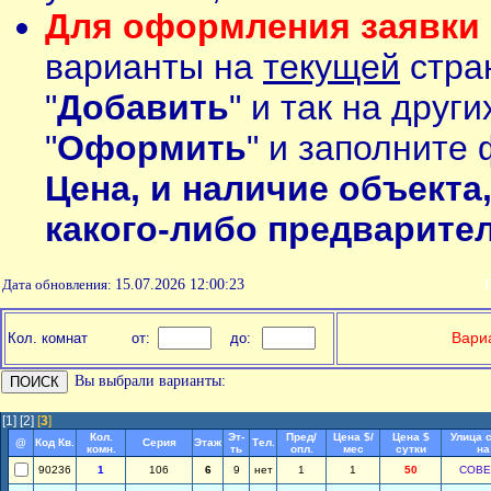
Для оформления заявки 
варианты на
текущей
стран
"
Добавить
" и так на друг
"
Оформить
" и заполните 
Цена, и наличие объекта
какого-либо предварите
Дата обновления:
15.07.2026 12:00:23
П
Вариа
Кол. комнат
от:
до:
Вы выбрали варианты:
[1]
[2]
[
3
]
Кол.
Эт-
Пред/
Цена $/
Цена $
Улица 
@
Код Кв.
Серия
Этаж
Тел.
комн.
ть
опл.
мес
сутки
на
90236
1
106
6
9
нет
1
1
50
СОВЕ