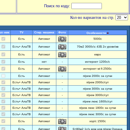
Поиск по коду:
Кол-во вариантов на стр.
ол -ник
TV
Стир. машина
Фото
Особенности
Есть
Автомат
5000с
Есть+ АлаТВ
Автомат
70м2 3000с\с 43$ 2х уровн\кв
Есть
Автомат
евро
Есть
нет
-
интернет 1200с/с
Есть
Автомат
интернет wi fi 2500с
Есть
Автомат
-
п/рем 2000с за сутки
Есть+ АлаТВ
Автомат
-
п/рем 2000с/сут
Есть+ АлаТВ
Автомат
-
п/рем 3000с за сутки
Есть+ АлаТВ
Автомат
-
п/рем 3000с/сут
Есть+ АлаТВ
Автомат
-
п/рем люкс 1600с/сут
Есть+ АлаТВ
Автомат
-
п/рем люкс 1800с за сутки
Есть+ АлаТВ
Автомат
-
п/рем люкс 3000с за сутки
Есть
Автомат
хор/с 1500с
Есть
Автомат
S=80м2 1с/у дом нов п/рем Охрана