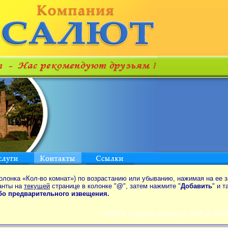
олонка «Кол-во комнат») по возрастанию или убыванию, нажимая на ее з
анты на
текущей
странице в колонке "
@
", затем нажмите "
Добавить
" и 
ибо предварительного извещения.
ПОИСК по аренде квартир от MIN до 550$