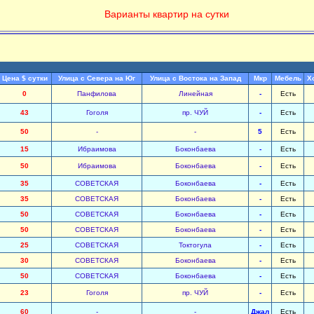
Варианты квартир на сутки
Цена $ сутки
Улица с Севера на Юг
Улица с Востока на Запад
Мкр
Мебель
Х
0
Панфилова
Линейная
-
Есть
43
Гоголя
пр. ЧУЙ
-
Есть
50
-
-
5
Есть
15
Ибраимова
Боконбаева
-
Есть
50
Ибраимова
Боконбаева
-
Есть
35
СОВЕТСКАЯ
Боконбаева
-
Есть
35
СОВЕТСКАЯ
Боконбаева
-
Есть
50
СОВЕТСКАЯ
Боконбаева
-
Есть
50
СОВЕТСКАЯ
Боконбаева
-
Есть
25
СОВЕТСКАЯ
Токтогула
-
Есть
30
СОВЕТСКАЯ
Боконбаева
-
Есть
50
СОВЕТСКАЯ
Боконбаева
-
Есть
23
Гоголя
пр. ЧУЙ
-
Есть
60
-
-
Джал
Есть