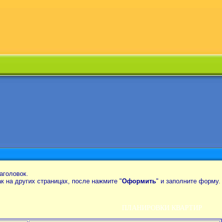
аголовок.
так на других страницах, после нажмите "
Оформить
" и заполните форму.
ПЛАНИРОВКИ КВАРТИР