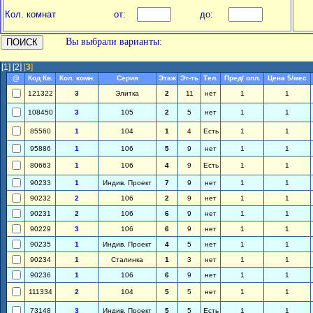
Кол. комнат
от:
до:
Вы выбрали варианты:
[1]
[2]
[
3
]
@
Код Кв.
Кол. комн.
Серия
Этаж
Эт-ть
Тел.
Пред/ опл.
Цена $/мес
121322
3
Элитка
2
11
нет
1
1
108450
3
105
2
5
нет
1
1
85560
1
104
1
4
Есть
1
1
95886
1
106
5
9
нет
1
1
80663
1
106
4
9
Есть
1
1
90233
1
Индив. Проект
7
9
нет
1
1
90232
2
106
2
9
нет
1
1
90231
2
106
6
9
нет
1
1
90229
3
106
6
9
нет
1
1
90235
1
Индив. Проект
4
5
нет
1
1
90234
1
Сталинка
1
3
нет
1
1
90236
1
106
6
9
нет
1
1
111334
2
104
5
5
нет
1
1
73148
3
Индив. Проект
5
5
Есть
1
1