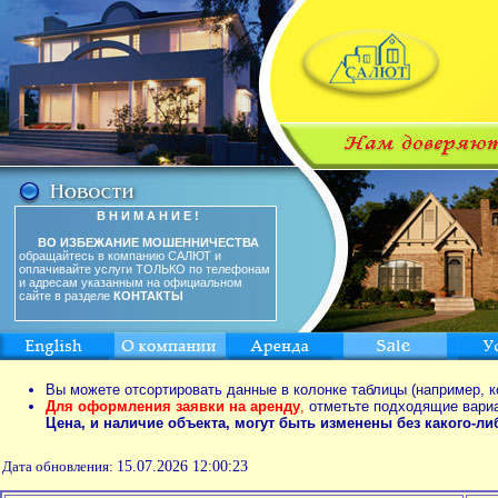
В Н И М А Н И Е !
ВО ИЗБЕЖАНИЕ МОШЕННИЧЕСТВА
обращайтесь в компанию САЛЮТ и
оплачивайте услуги ТОЛЬКО по телефонам
и адресам указанным на официальном
сайте в разделе
КОНТАКТЫ
Вы можете отсортировать данные в колонке таблицы (например, к
Для оформления заявки на аренду
,
отметьте подходящие вари
Цена, и наличие объекта, могут быть изменены без какого-л
Дата обновления:
15.07.2026 12:00:23