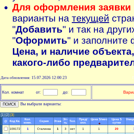
Для оформления заявки 
варианты на
текущей
стран
"
Добавить
" и так на друг
"
Оформить
" и заполните 
Цена, и наличие объекта
какого-либо предварите
Дата обновления:
15.07.2026 12:00:23
П
Вариа
Кол. комнат
от:
до:
Вы выбрали варианты:
[1]
[2]
[
3
]
Кол.
Эт-
Пред/
Цена $/мес
Цена $
Улица
@
Код Кв.
Серия
Этаж
Тел.
комн.
ть
опл.
сутки
109172
1
Сталинка
1
3
нет
1
1
20