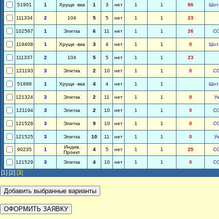
51901
1
Хруще -вка
1
3
нет
1
1
86
Шот
111334
2
104
5
5
нет
1
1
23
102587
1
Элитка
6
11
нет
1
1
26
С
119408
1
Хруще -вка
3
4
нет
1
1
0
Шот
111337
2
104
5
5
нет
1
1
23
121193
3
Элитка
2
10
нет
1
1
0
С
51898
1
Хруще -вка
4
4
нет
1
1
Шот
121324
3
Элитка
2
11
нет
1
1
0
У
121194
3
Элитка
2
10
нет
1
1
0
С
121528
3
Элитка
9
10
нет
1
1
0
С
121525
3
Элитка
10
11
нет
1
1
0
У
Индив.
90235
1
4
5
нет
1
1
25
С
Проект
121529
3
Элитка
4
10
нет
1
1
0
С
[1]
[2]
[
3
]