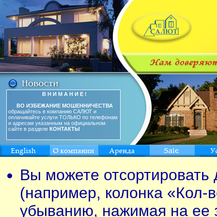
В Н И М А Н И Е !
ВО ИЗБЕЖАНИЕ МОШЕННИЧЕСТВА
обращайтесь в компанию САЛЮТ и
оплачивайте услуги ТОЛЬКО по телефонам
и адресам указанным на официальном
сайте в разделе
КОНТАКТЫ
Вы можете отсортировать 
(например, колонка «Кол-в
убыванию, нажимая на ее 