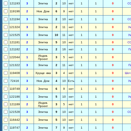
121193
3
Элитка
2
10
нет
1
1
0
С
119196
2
Нов. Дом
6
9
нет
1
1
0
121194
3
Элитка
2
10
нет
1
1
0
С
121324
3
Элитка
2
11
нет
1
1
0
У
121525
3
Элитка
10
11
нет
1
1
0
У
121181
2
Элитка
5
10
нет
1
1
0
С
121182
2
Элитка
2
16
нет
1
1
0
П
Индив.
122044
1
3
5
нет
1
1
0
Проект
121322
3
Элитка
2
11
нет
1
1
0
П
119408
1
Хруще -вка
3
4
нет
1
1
0
Шот
72416
3
Нов. Дом
4
10
Есть
1
1
0
У
119749
2
Элитка
6
9
нет
1
1
0
122186
1
Элитка
5
10
нет
1
1
0
У
Индив.
121189
2
3
5
нет
1
1
0
Проект
121528
3
Элитка
9
10
нет
1
1
0
С
116442
1
Элитка
5
10
нет
1
1
0
119747
2
Элитка
7
9
нет
1
1
0