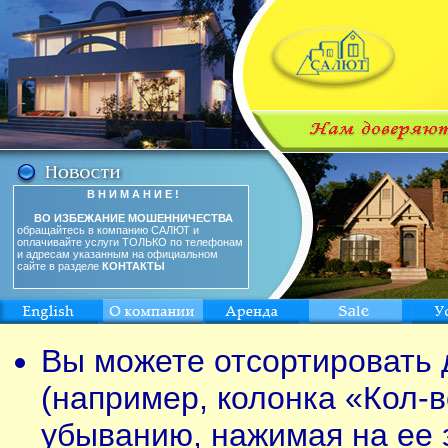
В Н И М А Н И Е !
ВО ИЗБЕЖАНИЕ МОШЕННИЧЕСТВА
обращайтесь в компанию САЛЮТ и
оплачивайте услуги ТОЛЬКО по телефонам
и адресам указанным на официальном
сайте в разделе
КОНТАКТЫ
Вы можете отсортировать 
(например, колонка «Кол-в
убыванию, нажимая на ее 