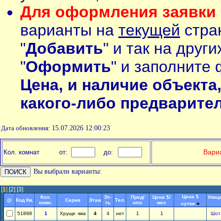
Для оформления заявки 
варианты на
текущей
стран
"
Добавить
" и так на друг
"
Оформить
" и заполните 
Цена, и наличие объекта
какого-либо предварите
Дата обновления:
15.07.2026 12:00:23
П
Вариа
Кол. комнат
от:
до:
Вы выбрали варианты:
[
1
]
[2]
[3]
Цена $
Кол.
Эт-
Пред/
Цена $/
Улица
@
Код Кв.
Серия
Этаж
Тел.
комн.
ть
опл.
мес
сутки
51898
1
Хруще -вка
4
4
нет
1
1
Шот