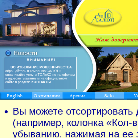
В Н И М А Н И Е !
ВО ИЗБЕЖАНИЕ МОШЕННИЧЕСТВА
обращайтесь в компанию САЛЮТ и
оплачивайте услуги ТОЛЬКО по телефонам
и адресам указанным на официальном
сайте в разделе
КОНТАКТЫ
Вы можете отсортировать 
(например, колонка «Кол-в
убыванию, нажимая на ее 