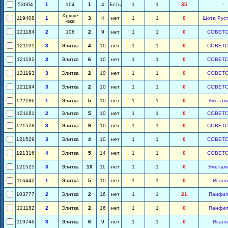
53664
1
104
1
4
Есть
1
1
35
-
Хруще
119408
1
3
4
нет
1
1
0
Шота Рус
-вка
121184
2
106
2
9
нет
1
1
0
СОВЕТ
121191
3
Элитка
4
10
нет
1
1
0
СОВЕТ
121192
3
Элитка
6
10
нет
1
1
0
СОВЕТ
121193
3
Элитка
2
10
нет
1
1
0
СОВЕТ
121194
3
Элитка
2
10
нет
1
1
0
СОВЕТ
122186
1
Элитка
5
10
нет
1
1
0
Уметал
121181
2
Элитка
5
10
нет
1
1
0
СОВЕТ
121528
3
Элитка
9
10
нет
1
1
0
СОВЕТ
121529
3
Элитка
4
10
нет
1
1
0
СОВЕТ
121316
4
Элитка
5
14
нет
1
1
0
СОВЕТ
121525
3
Элитка
10
11
нет
1
1
0
Уметал
116442
1
Элитка
5
10
нет
1
1
0
Исано
103777
2
Элитка
2
16
нет
1
1
21
Панфил
121182
2
Элитка
2
16
нет
1
1
0
Панфил
119746
3
Элитка
6
9
нет
1
1
0
Исано