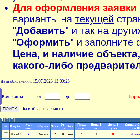
Для оформления заявки 
варианты на
текущей
стран
"
Добавить
" и так на друг
"
Оформить
" и заполните 
Цена, и наличие объекта
какого-либо предварите
Дата обновления:
15.07.2026 12:00:23
П
Вариа
Кол. комнат
от:
до:
Вы выбрали варианты:
[1]
[
2
]
[3]
Кол.
Эт-
Пред/
Цена $/
Цена $
Улица с 
@
Код Кв.
Серия
Этаж
Тел.
комн.
ть
опл.
мес
сутки
на Ю
119747
2
Элитка
7
9
нет
1
1
0
Исано