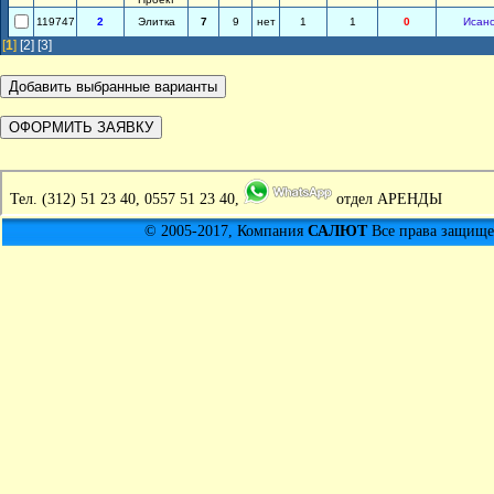
119747
2
Элитка
7
9
нет
1
1
0
Исан
[
1
]
[2]
[3]
Тел.
(312) 51 23 40, 0557 51 23 40,
отдел АРЕНДЫ
© 2005-2017, Компания
САЛЮТ
Все права защищен