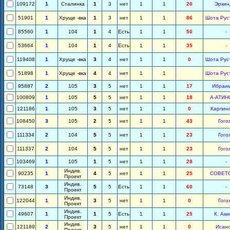
109172
1
Сталинка
1
3
нет
1
1
20
Эркин
51901
1
Хруще -вка
1
3
нет
1
1
86
Шота Рус
85560
1
104
1
4
Есть
1
1
50
-
53664
1
104
1
4
Есть
1
1
35
-
119408
1
Хруще -вка
3
4
нет
1
1
0
Шота Рус
51898
1
Хруще -вка
4
4
нет
1
1
Шота Рус
95887
2
105
3
5
нет
1
1
17
Ибраи
100809
1
105
5
5
нет
1
1
18
А-АТИН
121186
1
105
3
5
нет
1
1
0
Карпин
108450
3
105
2
5
нет
1
1
43
Гого
111334
2
104
5
5
нет
1
1
23
Гого
111337
2
104
5
5
нет
1
1
23
Гого
103469
1
105
1
5
нет
1
1
28
-
Индив.
90235
1
4
5
нет
1
1
25
СОВЕТ
Проект
Индив.
73148
3
5
5
Есть
1
1
60
-
Проект
Индив.
122044
1
3
5
нет
1
1
0
Гого
Проект
Индив.
49607
1
1
5
Есть
1
1
25
К. Аки
Проект
Индив.
121189
2
3
5
нет
1
1
0
Исан
Проект