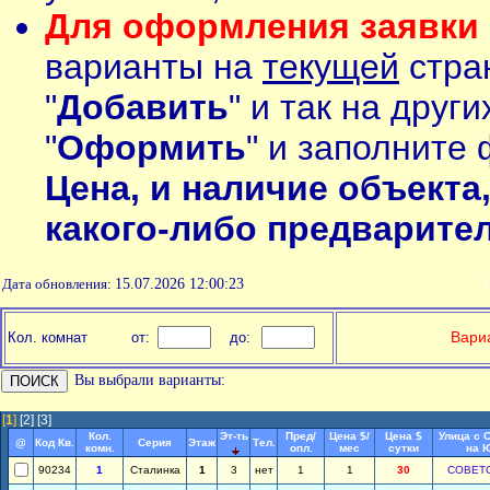
Для оформления заявки 
варианты на
текущей
стран
"
Добавить
" и так на друг
"
Оформить
" и заполните 
Цена, и наличие объекта
какого-либо предварите
Дата обновления:
15.07.2026 12:00:23
П
Вариа
Кол. комнат
от:
до:
Вы выбрали варианты:
[
1
]
[2]
[3]
Кол.
Эт-ть
Пред/
Цена $/
Цена $
Улица с 
@
Код Кв.
Серия
Этаж
Тел.
комн.
опл.
мес
сутки
на 
90234
1
Сталинка
1
3
нет
1
1
30
СОВЕТ