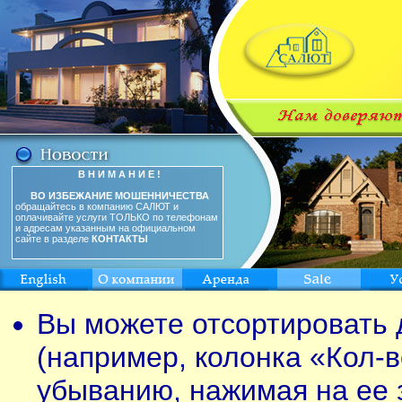
В Н И М А Н И Е !
ВО ИЗБЕЖАНИЕ МОШЕННИЧЕСТВА
обращайтесь в компанию САЛЮТ и
оплачивайте услуги ТОЛЬКО по телефонам
и адресам указанным на официальном
сайте в разделе
КОНТАКТЫ
Вы можете отсортировать 
(например, колонка «Кол-в
убыванию, нажимая на ее 