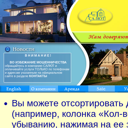
В Н И М А Н И Е !
ВО ИЗБЕЖАНИЕ МОШЕННИЧЕСТВА
обращайтесь в компанию САЛЮТ и
оплачивайте услуги ТОЛЬКО по телефонам
и адресам указанным на официальном
сайте в разделе
КОНТАКТЫ
Вы можете отсортировать 
(например, колонка «Кол-в
убыванию, нажимая на ее 