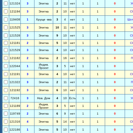
121324
3
Элитка
2
11
нет
1
1
0
У
121194
3
Элитка
2
10
нет
1
1
0
С
119408
1
Хруще -вка
3
4
нет
1
1
0
Шот
121525
3
Элитка
10
11
нет
1
1
0
У
121528
3
Элитка
9
10
нет
1
1
0
С
121181
2
Элитка
5
10
нет
1
1
0
С
121529
3
Элитка
4
10
нет
1
1
0
С
121182
2
Элитка
2
16
нет
1
1
0
П
Индив.
122044
1
3
5
нет
1
1
0
Проект
121191
3
Элитка
4
10
нет
1
1
0
С
121322
3
Элитка
2
11
нет
1
1
0
П
121192
3
Элитка
6
10
нет
1
1
0
С
72416
3
Нов. Дом
4
10
Есть
1
1
0
У
Индив.
121189
2
3
5
нет
1
1
0
Проект
119749
2
Элитка
6
9
нет
1
1
0
121316
4
Элитка
5
14
нет
1
1
0
С
122186
1
Элитка
5
10
нет
1
1
0
У