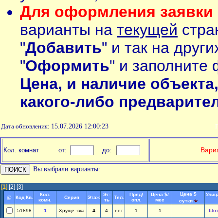
Для оформления заявки 
варианты на
текущей
стран
"
Добавить
" и так на друг
"
Оформить
" и заполните 
Цена, и наличие объекта
какого-либо предварите
Дата обновления:
15.07.2026 12:00:23
П
Вариа
Кол. комнат
от:
до:
Вы выбрали варианты:
[
1
]
[2]
[3]
Цена $
Кол.
Эт-
Пред/
Цена $/
Улиц
@
Код Кв.
Серия
Этаж
Тел.
комн.
ть
опл.
мес
сутки
51898
1
Хруще -вка
4
4
нет
1
1
Шот