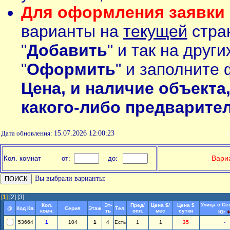
Для оформления заявки 
варианты на
текущей
стран
"
Добавить
" и так на друг
"
Оформить
" и заполните 
Цена, и наличие объекта
какого-либо предварите
Дата обновления:
15.07.2026 12:00:23
П
Вариа
Кол. комнат
от:
до:
Вы выбрали варианты:
[
1
]
[2]
[3]
Улица с Се
Кол.
Эт-
Пред/
Цена $/
Цена $
@
Код Кв.
Серия
Этаж
Тел.
комн.
ть
опл.
мес
сутки
Юг
53664
1
104
1
4
Есть
1
1
35
-