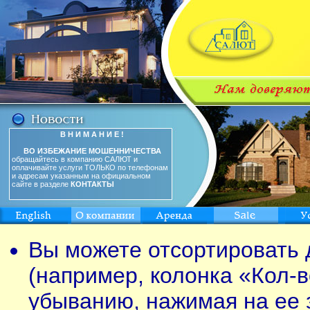
В Н И М А Н И Е !
ВО ИЗБЕЖАНИЕ МОШЕННИЧЕСТВА
обращайтесь в компанию САЛЮТ и
оплачивайте услуги ТОЛЬКО по телефонам
и адресам указанным на официальном
сайте в разделе
КОНТАКТЫ
Вы можете отсортировать 
(например, колонка «Кол-в
убыванию, нажимая на ее 