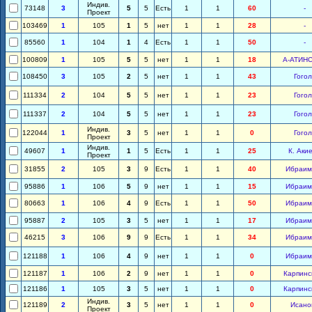
Индив.
73148
3
5
5
Есть
1
1
60
-
Проект
103469
1
105
1
5
нет
1
1
28
-
85560
1
104
1
4
Есть
1
1
50
-
100809
1
105
5
5
нет
1
1
18
А-АТИН
108450
3
105
2
5
нет
1
1
43
Гогол
111334
2
104
5
5
нет
1
1
23
Гогол
111337
2
104
5
5
нет
1
1
23
Гогол
Индив.
122044
1
3
5
нет
1
1
0
Гогол
Проект
Индив.
49607
1
1
5
Есть
1
1
25
К. Аки
Проект
31855
2
105
3
9
Есть
1
1
40
Ибраим
95886
1
106
5
9
нет
1
1
15
Ибраим
80663
1
106
4
9
Есть
1
1
50
Ибраим
95887
2
105
3
5
нет
1
1
17
Ибраим
46215
3
106
9
9
Есть
1
1
34
Ибраим
121188
1
106
4
9
нет
1
1
0
Ибраим
121187
1
106
2
9
нет
1
1
0
Карпинс
121186
1
105
3
5
нет
1
1
0
Карпинс
Индив.
121189
2
3
5
нет
1
1
0
Исано
Проект