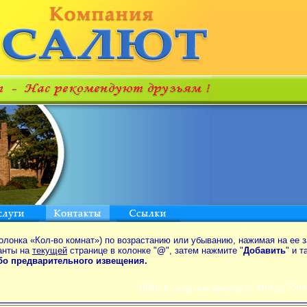
олонка «Кол-во комнат») по возрастанию или убыванию, нажимая на ее з
анты на
текущей
странице в колонке "
@
", затем нажмите "
Добавить
" и 
ибо предварительного извещения.
ПОИСК по аренде квартир от MIN до 550$