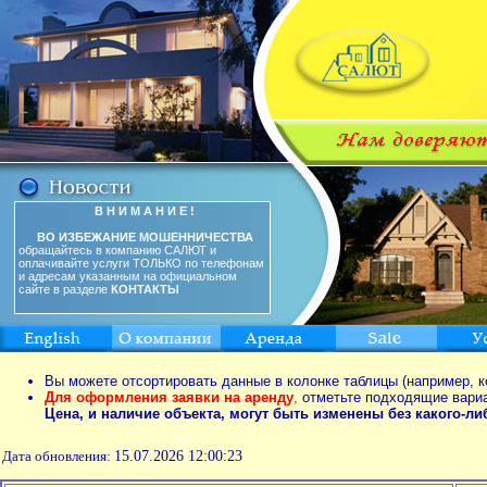
В Н И М А Н И Е !
ВО ИЗБЕЖАНИЕ МОШЕННИЧЕСТВА
обращайтесь в компанию САЛЮТ и
оплачивайте услуги ТОЛЬКО по телефонам
и адресам указанным на официальном
сайте в разделе
КОНТАКТЫ
Вы можете отсортировать данные в колонке таблицы (например, к
Для оформления заявки на аренду
,
отметьте подходящие вари
Цена, и наличие объекта, могут быть изменены без какого-л
Дата обновления:
15.07.2026 12:00:23