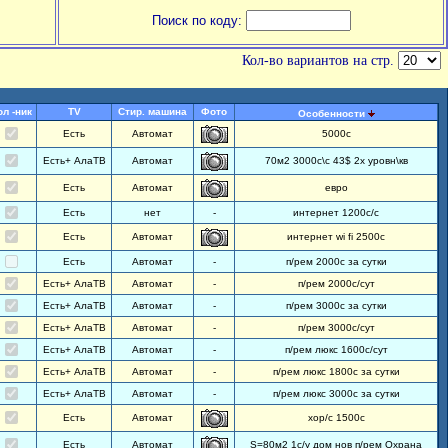
Поиск по коду:
Кол-во вариантов на стр.
ол -ник
TV
Стир. машина
Фото
Особенности
Есть
Автомат
5000с
Есть+ АлаТВ
Автомат
70м2 3000с\с 43$ 2х уровн\кв
Есть
Автомат
евро
Есть
нет
-
интернет 1200с/с
Есть
Автомат
интернет wi fi 2500с
Есть
Автомат
-
п/рем 2000с за сутки
Есть+ АлаТВ
Автомат
-
п/рем 2000с/сут
Есть+ АлаТВ
Автомат
-
п/рем 3000с за сутки
Есть+ АлаТВ
Автомат
-
п/рем 3000с/сут
Есть+ АлаТВ
Автомат
-
п/рем люкс 1600с/сут
Есть+ АлаТВ
Автомат
-
п/рем люкс 1800с за сутки
Есть+ АлаТВ
Автомат
-
п/рем люкс 3000с за сутки
Есть
Автомат
хор/с 1500с
Есть
Автомат
S=80м2 1с/у дом нов п/рем Охрана