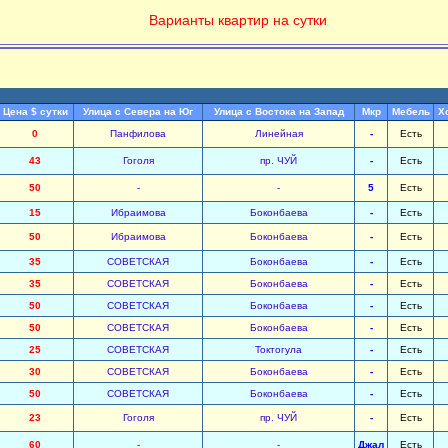
Варианты квартир на сутки
Цена $ сутки
Улица с Севера на Юг
Улица с Востока на Запад
Мкр
Мебель
Х
0
Панфилова
Линейная
-
Есть
43
Гоголя
пр. ЧУЙ
-
Есть
50
-
-
5
Есть
15
Ибраимова
Боконбаева
-
Есть
50
Ибраимова
Боконбаева
-
Есть
35
СОВЕТСКАЯ
Боконбаева
-
Есть
35
СОВЕТСКАЯ
Боконбаева
-
Есть
50
СОВЕТСКАЯ
Боконбаева
-
Есть
50
СОВЕТСКАЯ
Боконбаева
-
Есть
25
СОВЕТСКАЯ
Токтогула
-
Есть
30
СОВЕТСКАЯ
Боконбаева
-
Есть
50
СОВЕТСКАЯ
Боконбаева
-
Есть
23
Гоголя
пр. ЧУЙ
-
Есть
60
-
-
Джал
Есть