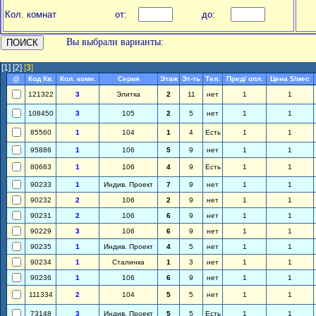
Кол. комнат
от:
до:
Вы выбрали варианты:
[1]
[2]
[
3
]
@
Код Кв.
Кол. комн.
Серия
Этаж
Эт-ть
Тел.
Пред/ опл.
Цена $/мес
121322
3
Элитка
2
11
нет
1
1
108450
3
105
2
5
нет
1
1
85560
1
104
1
4
Есть
1
1
95886
1
106
5
9
нет
1
1
80663
1
106
4
9
Есть
1
1
90233
1
Индив. Проект
7
9
нет
1
1
90232
2
106
2
9
нет
1
1
90231
2
106
6
9
нет
1
1
90229
3
106
6
9
нет
1
1
90235
1
Индив. Проект
4
5
нет
1
1
90234
1
Сталинка
1
3
нет
1
1
90236
1
106
6
9
нет
1
1
111334
2
104
5
5
нет
1
1
73148
3
Индив. Проект
5
5
Есть
1
1