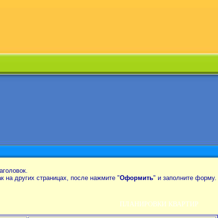
аголовок.
так на других страницах, после нажмите "
Оформить
" и заполните форму.
ПЛАНИРОВКИ КВАРТИР