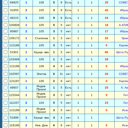
69925
1
106
5
9
Есть
1
1
35
СОВЕ
31855
2
105
3
9
Есть
1
1
40
Ибра
46215
3
106
9
9
Есть
1
1
34
Ибра
100809
1
105
5
5
нет
1
1
18
А-АТИ
95887
2
105
3
5
нет
1
1
17
Ибра
109172
1
Сталинка
1
3
нет
1
1
20
Эрки
121186
1
105
3
5
нет
1
1
0
Карпи
51901
1
Хруще -вка
1
3
нет
1
1
86
Шота Ру
103469
1
105
1
5
нет
1
1
28
121188
1
106
4
9
нет
1
1
0
Ибра
102587
1
Элитка
6
11
нет
1
1
26
СОВЕ
121187
1
106
2
9
нет
1
1
0
Карпи
Индив.
49607
1
1
5
Есть
1
1
25
К. А
Проект
Индив.
122044
1
3
5
нет
1
1
0
Гог
Проект
111337
2
104
5
5
нет
1
1
23
Гог
Индив.
121189
2
3
5
нет
1
1
0
Иса
Проект
51898
1
Хруще -вка
4
4
нет
1
1
Шота Ру
119196
2
Нов. Дом
6
9
нет
1
1
0
Иса