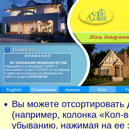
В Н И М А Н И Е !
ВО ИЗБЕЖАНИЕ МОШЕННИЧЕСТВА
обращайтесь в компанию САЛЮТ и
оплачивайте услуги ТОЛЬКО по телефонам
и адресам указанным на официальном
сайте в разделе
КОНТАКТЫ
Вы можете отсортировать 
(например, колонка «Кол-в
убыванию, нажимая на ее 