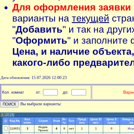
Для оформления заявки 
варианты на
текущей
стран
"
Добавить
" и так на друг
"
Оформить
" и заполните 
Цена, и наличие объекта
какого-либо предварите
Дата обновления:
15.07.2026 12:00:23
П
Вариа
Кол. комнат
от:
до:
Вы выбрали варианты:
[
1
]
[2]
[3]
Кол.
Эт-
Пред/
Цена $/
Цена $
Улица с
@
Код Кв.
Серия
Этаж
Тел.
комн.
ть
опл.
мес
сутки
на
Индив.
119651
3
4
9
нет
1
1
0
Иса
Проект