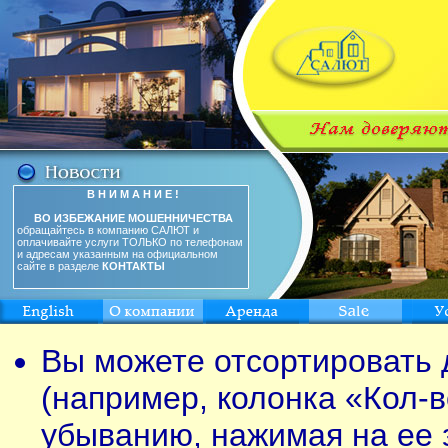
В Н И М А Н И Е !
ВО ИЗБЕЖАНИЕ МОШЕННИЧЕСТВА
обращайтесь в компанию САЛЮТ и
оплачивайте услуги ТОЛЬКО по телефонам
и адресам указанным на официальном
сайте в разделе
КОНТАКТЫ
Вы можете отсортировать 
(например, колонка «Кол-в
убыванию, нажимая на ее 