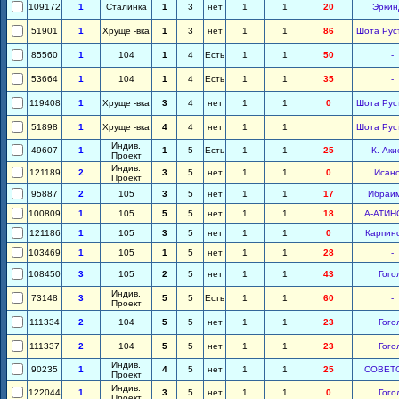
109172
1
Сталинка
1
3
нет
1
1
20
Эркин
51901
1
Хруще -вка
1
3
нет
1
1
86
Шота Рус
85560
1
104
1
4
Есть
1
1
50
-
53664
1
104
1
4
Есть
1
1
35
-
119408
1
Хруще -вка
3
4
нет
1
1
0
Шота Рус
51898
1
Хруще -вка
4
4
нет
1
1
Шота Рус
Индив.
49607
1
1
5
Есть
1
1
25
К. Аки
Проект
Индив.
121189
2
3
5
нет
1
1
0
Исан
Проект
95887
2
105
3
5
нет
1
1
17
Ибраи
100809
1
105
5
5
нет
1
1
18
А-АТИН
121186
1
105
3
5
нет
1
1
0
Карпин
103469
1
105
1
5
нет
1
1
28
-
108450
3
105
2
5
нет
1
1
43
Гого
Индив.
73148
3
5
5
Есть
1
1
60
-
Проект
111334
2
104
5
5
нет
1
1
23
Гого
111337
2
104
5
5
нет
1
1
23
Гого
Индив.
90235
1
4
5
нет
1
1
25
СОВЕТ
Проект
Индив.
122044
1
3
5
нет
1
1
0
Гого
Проект