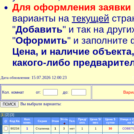
Для оформления заявки 
варианты на
текущей
стран
"
Добавить
" и так на друг
"
Оформить
" и заполните 
Цена, и наличие объекта
какого-либо предварите
Дата обновления:
15.07.2026 12:00:23
П
Вариа
Кол. комнат
от:
до:
Вы выбрали варианты:
[
1
]
[2]
[3]
Кол.
Эт-ть
Пред/
Цена $/
Цена $
Улица с 
@
Код Кв.
Серия
Этаж
Тел.
комн.
опл.
мес
сутки
на 
90234
1
Сталинка
1
3
нет
1
1
30
СОВЕТ