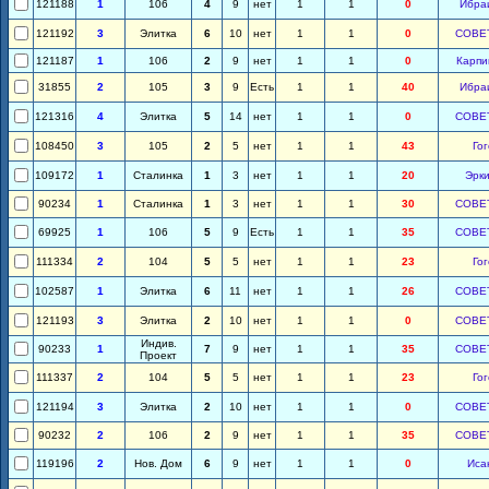
121188
1
106
4
9
нет
1
1
0
Ибра
121192
3
Элитка
6
10
нет
1
1
0
СОВЕ
121187
1
106
2
9
нет
1
1
0
Карпи
31855
2
105
3
9
Есть
1
1
40
Ибра
121316
4
Элитка
5
14
нет
1
1
0
СОВЕ
108450
3
105
2
5
нет
1
1
43
Гог
109172
1
Сталинка
1
3
нет
1
1
20
Эрки
90234
1
Сталинка
1
3
нет
1
1
30
СОВЕ
69925
1
106
5
9
Есть
1
1
35
СОВЕ
111334
2
104
5
5
нет
1
1
23
Гог
102587
1
Элитка
6
11
нет
1
1
26
СОВЕ
121193
3
Элитка
2
10
нет
1
1
0
СОВЕ
Индив.
90233
1
7
9
нет
1
1
35
СОВЕ
Проект
111337
2
104
5
5
нет
1
1
23
Гог
121194
3
Элитка
2
10
нет
1
1
0
СОВЕ
90232
2
106
2
9
нет
1
1
35
СОВЕ
119196
2
Нов. Дом
6
9
нет
1
1
0
Иса