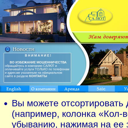
В Н И М А Н И Е !
ВО ИЗБЕЖАНИЕ МОШЕННИЧЕСТВА
обращайтесь в компанию САЛЮТ и
оплачивайте услуги ТОЛЬКО по телефонам
и адресам указанным на официальном
сайте в разделе
КОНТАКТЫ
Вы можете отсортировать 
(например, колонка «Кол-в
убыванию, нажимая на ее 