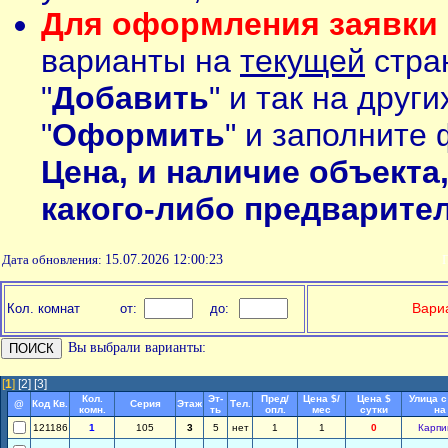
Для оформления заявки 
варианты на
текущей
стран
"
Добавить
" и так на друг
"
Оформить
" и заполните 
Цена, и наличие объекта
какого-либо предварите
Дата обновления:
15.07.2026 12:00:23
П
Вариа
Кол. комнат
от:
до:
Вы выбрали варианты:
[
1
]
[2]
[3]
Кол.
Эт-
Пред/
Цена $/
Цена $
Улица с
@
Код Кв.
Серия
Этаж
Тел.
комн.
ть
опл.
мес
сутки
на
121186
1
105
3
5
нет
1
1
0
Карпи