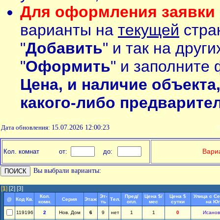
Для оформления заявки 
варианты на
текущей
стран
"
Добавить
" и так на друг
"
Оформить
" и заполните 
Цена, и наличие объекта
какого-либо предварите
Дата обновления:
15.07.2026 12:00:23
П
Вариа
Кол. комнат
от:
до:
Вы выбрали варианты:
[
1
]
[2]
[3]
Кол.
Эт-
Пред/
Цена $/
Цена $
Улица с С
@
Код Кв.
Серия
Этаж
Тел.
комн.
ть
опл.
мес
сутки
на Юг
119196
2
Нов. Дом
6
9
нет
1
1
0
Исанов