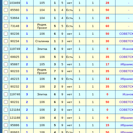
103469
1
105
1
5
нет
1
1
28
-
85560
1
104
1
4
Есть
1
1
50
-
53664
1
104
1
4
Есть
1
1
35
-
Индив.
73148
3
5
5
Есть
1
1
60
-
Проект
90236
1
106
6
9
нет
1
1
50
СОВЕТС
90234
1
Сталинка
1
3
нет
1
1
30
СОВЕТС
119749
2
Элитка
6
9
нет
1
1
0
Исанов
69925
1
106
5
9
Есть
1
1
35
СОВЕТС
95887
2
105
3
5
нет
1
1
17
Ибраим
Индив.
90233
1
7
9
нет
1
1
35
СОВЕТС
Проект
46215
3
106
9
9
Есть
1
1
34
Ибраим
90232
2
106
2
9
нет
1
1
35
СОВЕТС
119746
3
Элитка
6
9
нет
1
1
0
Исанов
90231
2
106
6
9
нет
1
1
50
СОВЕТС
121184
2
106
2
9
нет
1
1
0
СОВЕТС
121188
1
106
4
9
нет
1
1
0
Ибраим
95886
1
106
5
9
нет
1
1
15
Ибраим
80663
1
106
4
9
Есть
1
1
50
Ибраим