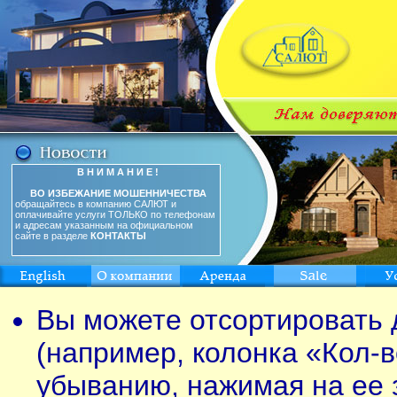
В Н И М А Н И Е !
ВО ИЗБЕЖАНИЕ МОШЕННИЧЕСТВА
обращайтесь в компанию САЛЮТ и
оплачивайте услуги ТОЛЬКО по телефонам
и адресам указанным на официальном
сайте в разделе
КОНТАКТЫ
Вы можете отсортировать 
(например, колонка «Кол-в
убыванию, нажимая на ее 