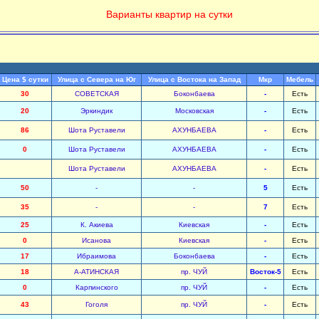
Варианты квартир на сутки
Цена $ сутки
Улица с Севера на Юг
Улица с Востока на Запад
Мкр
Мебель
30
СОВЕТСКАЯ
Боконбаева
-
Есть
20
Эркиндик
Московская
-
Есть
86
Шота Руставели
АХУНБАЕВА
-
Есть
0
Шота Руставели
АХУНБАЕВА
-
Есть
Шота Руставели
АХУНБАЕВА
-
Есть
50
-
-
5
Есть
35
-
-
7
Есть
25
К. Акиева
Киевская
-
Есть
0
Исанова
Киевская
-
Есть
17
Ибраимова
Боконбаева
-
Есть
18
А-АТИНСКАЯ
пр. ЧУЙ
Восток-5
Есть
0
Карпинского
пр. ЧУЙ
-
Есть
43
Гоголя
пр. ЧУЙ
-
Есть