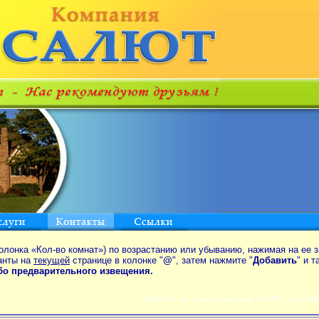
олонка «Кол-во комнат») по возрастанию или убыванию, нажимая на ее з
анты на
текущей
странице в колонке "
@
", затем нажмите "
Добавить
" и 
ибо предварительного извещения.
ПОИСК по аренде квартир от MIN до 550$