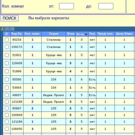
Кол. комнат
от:
до:
Вы выбрали варианты:
[
1
]
[2]
[3]
@
Код Кв.
Кол. комн.
Серия
Этаж
Тел.
Пред/ опл.
Цена $/мес
Эт-ть
90234
1
Сталинка
1
3
нет
1
1
109172
1
Сталинка
1
3
нет
1
1
51901
1
Хруще -вка
1
3
нет
1
1
119408
1
Хруще -вка
3
4
нет
1
1
51898
1
Хруще -вка
4
4
нет
1
1
85560
1
104
1
4
Есть
1
1
53664
1
104
1
4
Есть
1
1
49607
1
Индив. Проект
1
5
Есть
1
1
121189
2
Индив. Проект
3
5
нет
1
1
95887
2
105
3
5
нет
1
1
100809
1
105
5
5
нет
1
1
121186
1
105
3
5
нет
1
1
108450
3
105
2
5
нет
1
1