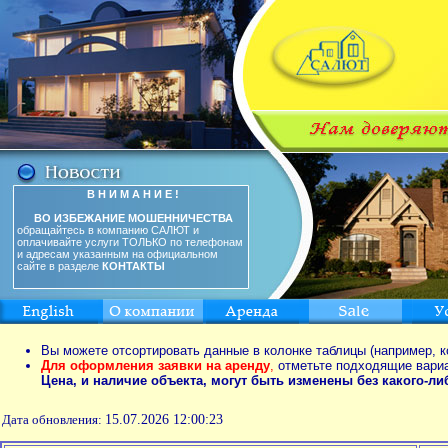
В Н И М А Н И Е !
ВО ИЗБЕЖАНИЕ МОШЕННИЧЕСТВА
обращайтесь в компанию САЛЮТ и
оплачивайте услуги ТОЛЬКО по телефонам
и адресам указанным на официальном
сайте в разделе
КОНТАКТЫ
Вы можете отсортировать данные в колонке таблицы (например, к
Для оформления заявки на аренду
,
отметьте подходящие вари
Цена, и наличие объекта, могут быть изменены без какого-л
Дата обновления:
15.07.2026 12:00:23