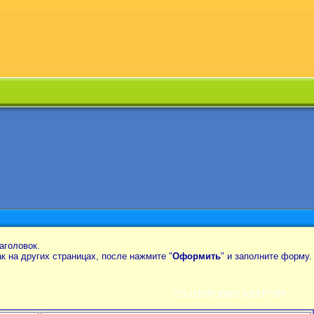
аголовок.
так на других страницах, после нажмите "
Оформить
" и заполните форму.
ПЛАНИРОВКИ КВАРТИР