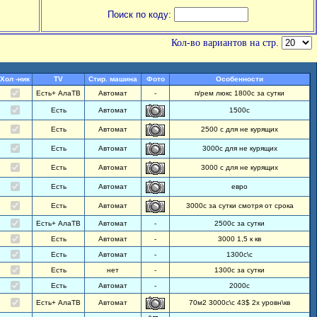
Поиск по коду:
Кол-во вариантов на стр.
Хол -ник
TV
Стир. машина
Фото
Особенности
Есть+ АлаТВ
Автомат
-
п/рем люкс 1800с за сутки
Есть
Автомат
1500с
Есть
Автомат
2500 с для не курящих
Есть
Автомат
3000с для не курящих
Есть
Автомат
3000 с для не курящих
Есть
Автомат
евро
Есть
Автомат
3000с за сутки смотря от срока
Есть+ АлаТВ
Автомат
-
2500с за сутки
Есть
Автомат
-
3000 1,5 к кв
Есть
Автомат
-
1300с\с
Есть
нет
-
1300с за сутки
Есть
Автомат
-
2000с
Есть+ АлаТВ
Автомат
70м2 3000с\с 43$ 2х уровн\кв