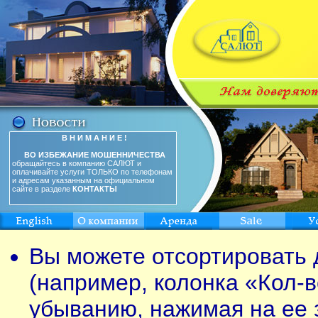
В Н И М А Н И Е !
ВО ИЗБЕЖАНИЕ МОШЕННИЧЕСТВА
обращайтесь в компанию САЛЮТ и
оплачивайте услуги ТОЛЬКО по телефонам
и адресам указанным на официальном
сайте в разделе
КОНТАКТЫ
Вы можете отсортировать 
(например, колонка «Кол-в
убыванию, нажимая на ее 