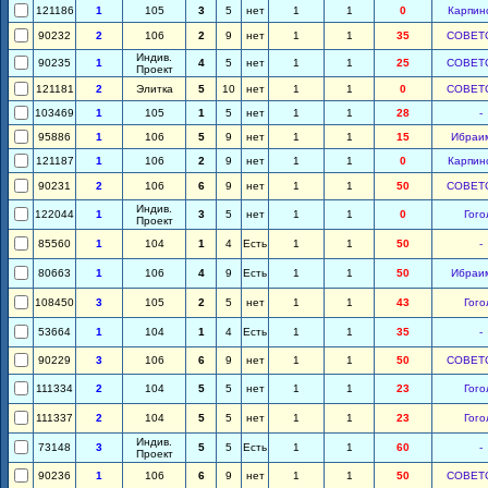
121186
1
105
3
5
нет
1
1
0
Карпин
90232
2
106
2
9
нет
1
1
35
СОВЕТ
Индив.
90235
1
4
5
нет
1
1
25
СОВЕТ
Проект
121181
2
Элитка
5
10
нет
1
1
0
СОВЕТ
103469
1
105
1
5
нет
1
1
28
-
95886
1
106
5
9
нет
1
1
15
Ибраи
121187
1
106
2
9
нет
1
1
0
Карпин
90231
2
106
6
9
нет
1
1
50
СОВЕТ
Индив.
122044
1
3
5
нет
1
1
0
Гого
Проект
85560
1
104
1
4
Есть
1
1
50
-
80663
1
106
4
9
Есть
1
1
50
Ибраи
108450
3
105
2
5
нет
1
1
43
Гого
53664
1
104
1
4
Есть
1
1
35
-
90229
3
106
6
9
нет
1
1
50
СОВЕТ
111334
2
104
5
5
нет
1
1
23
Гого
111337
2
104
5
5
нет
1
1
23
Гого
Индив.
73148
3
5
5
Есть
1
1
60
-
Проект
90236
1
106
6
9
нет
1
1
50
СОВЕТ