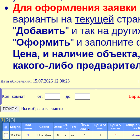
Для оформления заявки 
варианты на
текущей
стран
"
Добавить
" и так на друг
"
Оформить
" и заполните 
Цена, и наличие объекта
какого-либо предварите
Дата обновления:
15.07.2026 12:00:23
П
Вариа
Кол. комнат
от:
до:
Вы выбрали варианты:
[
1
]
[2]
[3]
Пред/
Кол.
Эт-
Цена $/
Цена $
Улица с 
@
Код Кв.
Серия
Этаж
Тел.
комн.
ть
мес
сутки
на 
опл.
119196
2
Нов. Дом
6
9
нет
1
1
0
Исан