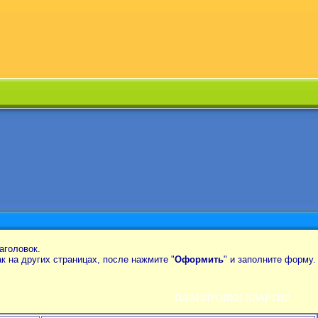
аголовок.
так на других страницах, после нажмите "
Оформить
" и заполните форму.
ПЛАНИРОВКИ КВАРТИР