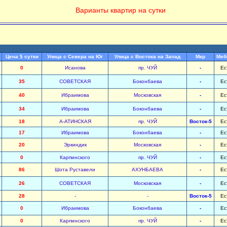
Варианты квартир на сутки
Цена $ сутки
Улица с Севера на Юг
Улица с Востока на Запад
Мкр
Меб
0
Исанова
пр. ЧУЙ
-
Ес
35
СОВЕТСКАЯ
Боконбаева
-
Ес
40
Ибраимова
Московская
-
Ес
34
Ибраимова
Боконбаева
-
Ес
18
А-АТИНСКАЯ
пр. ЧУЙ
Восток-5
Ес
17
Ибраимова
Боконбаева
-
Ес
20
Эркиндик
Московская
-
Ес
0
Карпинского
пр. ЧУЙ
-
Ес
86
Шота Руставели
АХУНБАЕВА
-
Ес
26
СОВЕТСКАЯ
Московская
-
Ес
28
-
-
Восток-5
Ес
0
Ибраимова
Боконбаева
-
Ес
0
Карпинского
пр. ЧУЙ
-
Ес