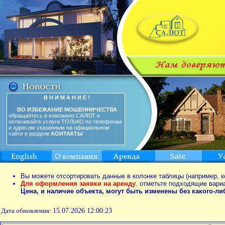
В Н И М А Н И Е !
ВО ИЗБЕЖАНИЕ МОШЕННИЧЕСТВА
обращайтесь в компанию САЛЮТ и
оплачивайте услуги ТОЛЬКО по телефонам
и адресам указанным на официальном
сайте в разделе
КОНТАКТЫ
Вы можете отсортировать данные в колонке таблицы (например, к
Для оформления заявки на аренду
,
отметьте подходящие вари
Цена, и наличие объекта, могут быть изменены без какого-л
Дата обновления:
15.07.2026 12:00:23