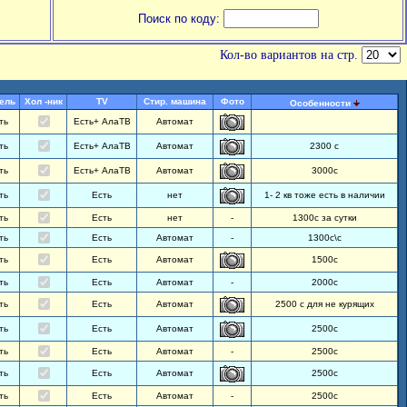
Поиск по коду:
Кол-во вариантов на стр.
ель
Хол -ник
TV
Стир. машина
Фото
Особенности
ть
Есть+ АлаТВ
Автомат
ть
Есть+ АлаТВ
Автомат
2300 с
ть
Есть+ АлаТВ
Автомат
3000с
ть
Есть
нет
1- 2 кв тоже есть в наличии
ть
Есть
нет
-
1300с за сутки
ть
Есть
Автомат
-
1300с\с
ть
Есть
Автомат
1500с
ть
Есть
Автомат
-
2000с
ть
Есть
Автомат
2500 с для не курящих
ть
Есть
Автомат
2500с
ть
Есть
Автомат
-
2500с
ть
Есть
Автомат
2500с
ть
Есть
Автомат
-
2500с