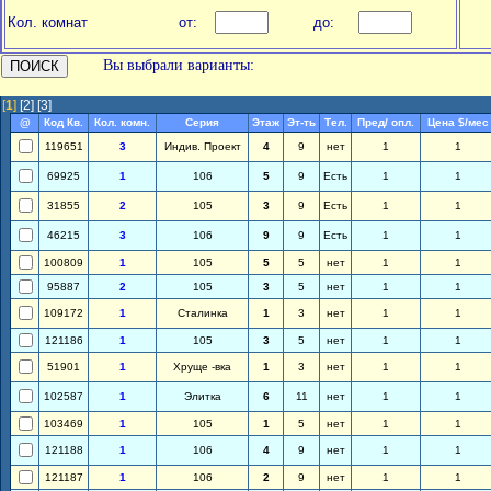
Кол. комнат
от:
до:
Вы выбрали варианты:
[
1
]
[2]
[3]
@
Код Кв.
Кол. комн.
Серия
Этаж
Эт-ть
Тел.
Пред/ опл.
Цена $/мес
119651
3
Индив. Проект
4
9
нет
1
1
69925
1
106
5
9
Есть
1
1
31855
2
105
3
9
Есть
1
1
46215
3
106
9
9
Есть
1
1
100809
1
105
5
5
нет
1
1
95887
2
105
3
5
нет
1
1
109172
1
Сталинка
1
3
нет
1
1
121186
1
105
3
5
нет
1
1
51901
1
Хруще -вка
1
3
нет
1
1
102587
1
Элитка
6
11
нет
1
1
103469
1
105
1
5
нет
1
1
121188
1
106
4
9
нет
1
1
121187
1
106
2
9
нет
1
1