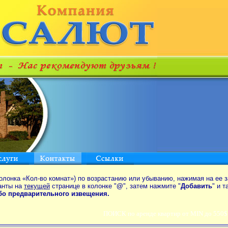
олонка «Кол-во комнат») по возрастанию или убыванию, нажимая на ее з
анты на
текущей
странице в колонке "
@
", затем нажмите "
Добавить
" и 
ибо предварительного извещения.
ПОИСК по аренде квартир от MIN до 550$