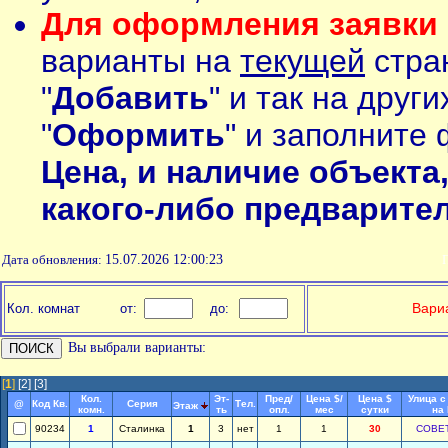
Для оформления заявки 
варианты на
текущей
стран
"
Добавить
" и так на друг
"
Оформить
" и заполните 
Цена, и наличие объекта
какого-либо предварите
Дата обновления:
15.07.2026 12:00:23
П
Вариа
Кол. комнат
от:
до:
Вы выбрали варианты:
[
1
]
[2]
[3]
Кол.
Эт-
Пред/
Цена $/
Цена $
Улица с
@
Код Кв.
Серия
Тел.
Этаж
комн.
ть
опл.
мес
сутки
на
90234
1
Сталинка
1
3
нет
1
1
30
СОВЕ