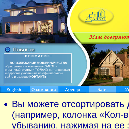
В Н И М А Н И Е !
ВО ИЗБЕЖАНИЕ МОШЕННИЧЕСТВА
обращайтесь в компанию САЛЮТ и
оплачивайте услуги ТОЛЬКО по телефонам
и адресам указанным на официальном
сайте в разделе
КОНТАКТЫ
Вы можете отсортировать 
(например, колонка «Кол-в
убыванию, нажимая на ее 