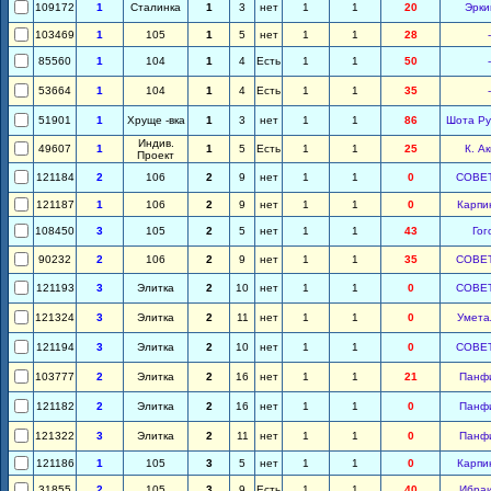
109172
1
Сталинка
1
3
нет
1
1
20
Эрки
103469
1
105
1
5
нет
1
1
28
-
85560
1
104
1
4
Есть
1
1
50
-
53664
1
104
1
4
Есть
1
1
35
-
51901
1
Хруще -вка
1
3
нет
1
1
86
Шота Ру
Индив.
49607
1
1
5
Есть
1
1
25
К. А
Проект
121184
2
106
2
9
нет
1
1
0
СОВЕ
121187
1
106
2
9
нет
1
1
0
Карпи
108450
3
105
2
5
нет
1
1
43
Гог
90232
2
106
2
9
нет
1
1
35
СОВЕ
121193
3
Элитка
2
10
нет
1
1
0
СОВЕ
121324
3
Элитка
2
11
нет
1
1
0
Умета
121194
3
Элитка
2
10
нет
1
1
0
СОВЕ
103777
2
Элитка
2
16
нет
1
1
21
Панф
121182
2
Элитка
2
16
нет
1
1
0
Панф
121322
3
Элитка
2
11
нет
1
1
0
Панф
121186
1
105
3
5
нет
1
1
0
Карпи
31855
2
105
3
9
Есть
1
1
40
Ибра