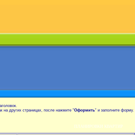
аголовок.
так на других страницах, после нажмите "
Оформить
" и заполните форму.
ПЛАНИРОВКИ КВАРТИР