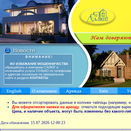
В Н И М А Н И Е !
ВО ИЗБЕЖАНИЕ МОШЕННИЧЕСТВА
обращайтесь в компанию САЛЮТ и
оплачивайте услуги ТОЛЬКО по телефонам
и адресам указанным на официальном
сайте в разделе
КОНТАКТЫ
Вы можете отсортировать данные в колонке таблицы (например, к
Для оформления заявки на аренду
,
отметьте подходящие вари
Цена, и наличие объекта, могут быть изменены без какого-л
Дата обновления:
15.07.2026 12:00:23