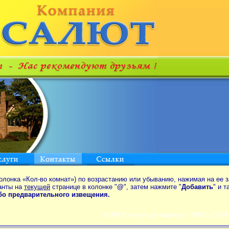
олонка «Кол-во комнат») по возрастанию или убыванию, нажимая на ее з
анты на
текущей
странице в колонке "
@
", затем нажмите "
Добавить
" и 
ибо предварительного извещения.
ПОИСК по аренде квартир от MIN до 550$