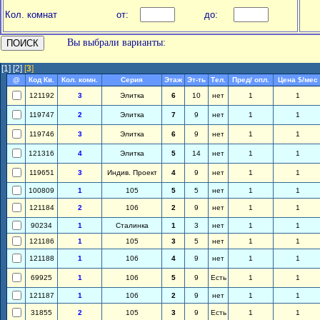
Кол. комнат
от:
до:
Вы выбрали варианты:
[1]
[2]
[
3
]
@
Код Кв.
Кол. комн.
Серия
Этаж
Эт-ть
Тел.
Пред/ опл.
Цена $/мес
121192
3
Элитка
6
10
нет
1
1
119747
2
Элитка
7
9
нет
1
1
119746
3
Элитка
6
9
нет
1
1
121316
4
Элитка
5
14
нет
1
1
119651
3
Индив. Проект
4
9
нет
1
1
100809
1
105
5
5
нет
1
1
121184
2
106
2
9
нет
1
1
90234
1
Сталинка
1
3
нет
1
1
121186
1
105
3
5
нет
1
1
121188
1
106
4
9
нет
1
1
69925
1
106
5
9
Есть
1
1
121187
1
106
2
9
нет
1
1
31855
2
105
3
9
Есть
1
1