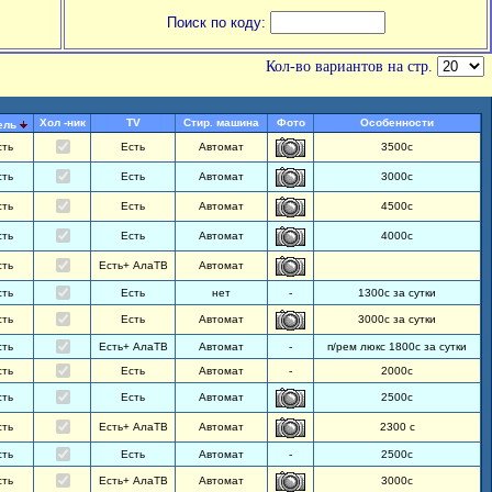
Поиск по коду:
Кол-во вариантов на стр.
Хол -ник
TV
Стир. машина
Фото
Особенности
ель
сть
Есть
Автомат
3500с
сть
Есть
Автомат
3000с
сть
Есть
Автомат
4500с
сть
Есть
Автомат
4000с
сть
Есть+ АлаТВ
Автомат
сть
Есть
нет
-
1300с за сутки
сть
Есть
Автомат
3000с за сутки
сть
Есть+ АлаТВ
Автомат
-
п/рем люкс 1800с за сутки
сть
Есть
Автомат
-
2000с
сть
Есть
Автомат
2500с
сть
Есть+ АлаТВ
Автомат
2300 с
сть
Есть
Автомат
-
2500с
сть
Есть+ АлаТВ
Автомат
3000с