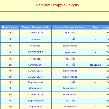
Варианты квартир на сутки
Цена $ сутки
Улица с Севера на Юг
Улица с Востока на Запад
Мкр
Меб
0
СОВЕТСКАЯ
Кулатова
-
Е
0
Исанова
пр. ЧУЙ
-
Е
0
Исанова
Боконбаева
-
Е
0
СОВЕТСКАЯ
Кулатова
-
Е
0
Исанова
пр. ЧУЙ
-
Е
18
А-АТИНСКАЯ
пр. ЧУЙ
Восток-5
Е
0
СОВЕТСКАЯ
Боконбаева
-
Е
30
СОВЕТСКАЯ
Боконбаева
-
Е
0
Карпинского
пр. ЧУЙ
-
Е
0
Ибраимова
Боконбаева
-
Е
35
СОВЕТСКАЯ
Боконбаева
-
Е
0
Карпинского
пр. ЧУЙ
-
Е
40
Ибраимова
Московская
-
Е