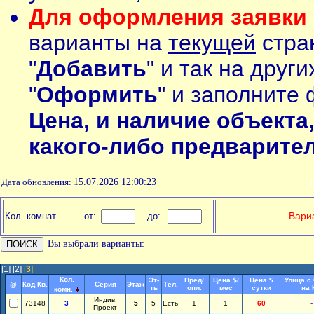
Для оформления заявки 
варианты на
текущей
стран
"
Добавить
" и так на друг
"
Оформить
" и заполните 
Цена, и наличие объекта
какого-либо предварите
Дата обновления:
15.07.2026 12:00:23
П
Вариа
Кол. комнат
от:
до:
Вы выбрали варианты:
[1]
[2]
[
3
]
Кол.
Эт-
Пред/
Цена $/
Цена $
Улица с
@
Код Кв.
Серия
Этаж
Тел.
ть
опл.
мес
сутки
на 
комн.
Индив.
73148
3
5
5
Есть
1
1
60
-
Проект