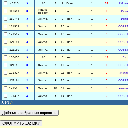
46215
3
106
9
9
Есть
1
1
34
Ибраи
Индив.
119651
3
4
9
нет
1
1
0
Исан
Проект
119746
3
Элитка
6
9
нет
1
1
0
Исан
121528
3
Элитка
9
10
нет
1
1
0
СОВЕТ
121529
3
Элитка
4
10
нет
1
1
0
СОВЕТ
121191
3
Элитка
4
10
нет
1
1
0
СОВЕТ
121192
3
Элитка
6
10
нет
1
1
0
СОВЕТ
108450
3
105
2
5
нет
1
1
43
Гог
121193
3
Элитка
2
10
нет
1
1
0
СОВЕТ
121324
3
Элитка
2
11
нет
1
1
0
Умета
121194
3
Элитка
2
10
нет
1
1
0
СОВЕТ
121525
3
Элитка
10
11
нет
1
1
0
Умета
121316
4
Элитка
5
14
нет
1
1
0
СОВЕТ
[1]
[2]
[
3
]