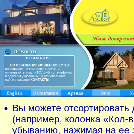
В Н И М А Н И Е !
ВО ИЗБЕЖАНИЕ МОШЕННИЧЕСТВА
обращайтесь в компанию САЛЮТ и
оплачивайте услуги ТОЛЬКО по телефонам
и адресам указанным на официальном
сайте в разделе
КОНТАКТЫ
Вы можете отсортировать 
(например, колонка «Кол-в
убыванию, нажимая на ее 