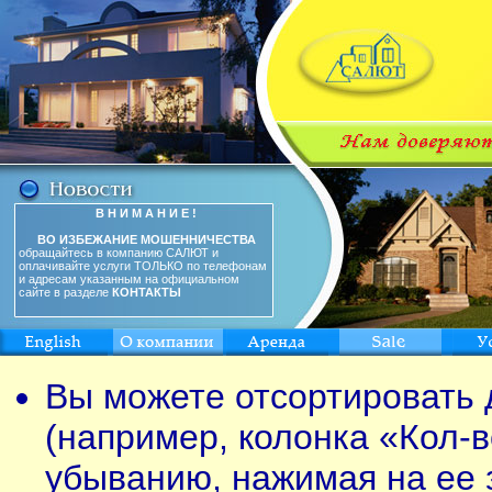
В Н И М А Н И Е !
ВО ИЗБЕЖАНИЕ МОШЕННИЧЕСТВА
обращайтесь в компанию САЛЮТ и
оплачивайте услуги ТОЛЬКО по телефонам
и адресам указанным на официальном
сайте в разделе
КОНТАКТЫ
Вы можете отсортировать 
(например, колонка «Кол-в
убыванию, нажимая на ее 