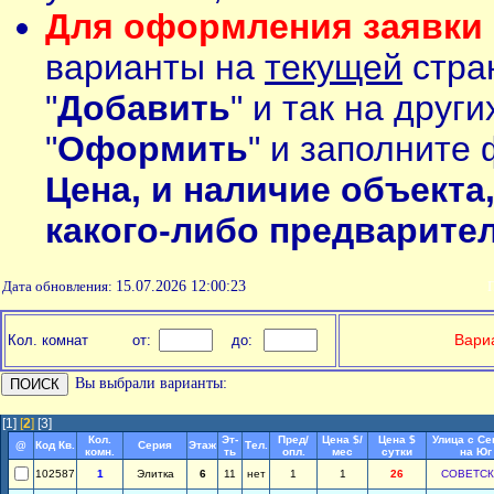
Для оформления заявки 
варианты на
текущей
стран
"
Добавить
" и так на друг
"
Оформить
" и заполните 
Цена, и наличие объекта
какого-либо предварите
Дата обновления:
15.07.2026 12:00:23
П
Вариа
Кол. комнат
от:
до:
Вы выбрали варианты:
[1]
[
2
]
[3]
Кол.
Эт-
Пред/
Цена $/
Цена $
Улица с Се
@
Код Кв.
Серия
Этаж
Тел.
комн.
ть
опл.
мес
сутки
на Юг
102587
1
Элитка
6
11
нет
1
1
26
СОВЕТС