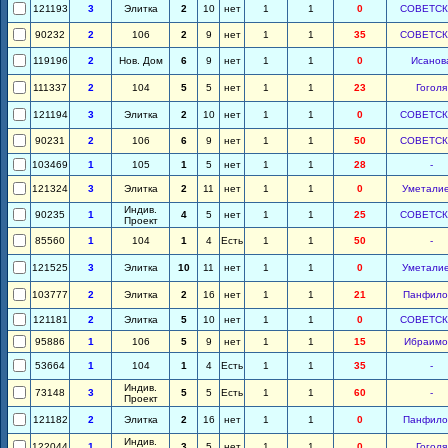
121193
3
Элитка
2
10
нет
1
1
0
СОВЕТС
90232
2
106
2
9
нет
1
1
35
СОВЕТС
119196
2
Нов. Дом
6
9
нет
1
1
0
Исанов
111337
2
104
5
5
нет
1
1
23
Гоголя
121194
3
Элитка
2
10
нет
1
1
0
СОВЕТС
90231
2
106
6
9
нет
1
1
50
СОВЕТС
103469
1
105
1
5
нет
1
1
28
-
121324
3
Элитка
2
11
нет
1
1
0
Уметали
Индив.
90235
1
4
5
нет
1
1
25
СОВЕТС
Проект
85560
1
104
1
4
Есть
1
1
50
-
121525
3
Элитка
10
11
нет
1
1
0
Уметали
103777
2
Элитка
2
16
нет
1
1
21
Панфило
121181
2
Элитка
5
10
нет
1
1
0
СОВЕТС
95886
1
106
5
9
нет
1
1
15
Ибраимо
53664
1
104
1
4
Есть
1
1
35
-
Индив.
73148
3
5
5
Есть
1
1
60
-
Проект
121182
2
Элитка
2
16
нет
1
1
0
Панфило
Индив.
122044
1
3
5
нет
1
1
0
Гоголя