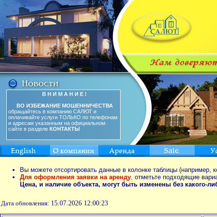
В Н И М А Н И Е !
ВО ИЗБЕЖАНИЕ МОШЕННИЧЕСТВА
обращайтесь в компанию САЛЮТ и
оплачивайте услуги ТОЛЬКО по телефонам
и адресам указанным на официальном
сайте в разделе
КОНТАКТЫ
Вы можете отсортировать данные в колонке таблицы (например, к
Для оформления заявки на аренду
,
отметьте подходящие вари
Цена, и наличие объекта, могут быть изменены без какого-л
Дата обновления:
15.07.2026 12:00:23