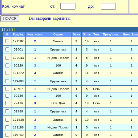
Кол. комнат
от:
до:
Вы выбрали варианты:
[1]
[2]
[
3
]
@
Код Кв.
Кол. комн.
Серия
Этаж
Эт-ть
Тел.
Пред/ опл.
Цена $/м
121182
2
Элитка
2
16
нет
1
1
51901
1
Хруще -вка
1
3
нет
1
1
122044
1
Индив. Проект
3
5
нет
1
1
90229
3
106
6
9
нет
1
1
121322
3
Элитка
2
11
нет
1
1
119408
1
Хруще -вка
3
4
нет
1
1
49607
1
Индив. Проект
1
5
Есть
1
1
90236
1
106
6
9
нет
1
1
72416
3
Нов. Дом
4
10
Есть
1
1
51898
1
Хруще -вка
4
4
нет
1
1
121528
3
Элитка
9
10
нет
1
1
121189
2
Индив. Проект
3
5
нет
1
1
119749
2
Элитка
6
9
нет
1
1