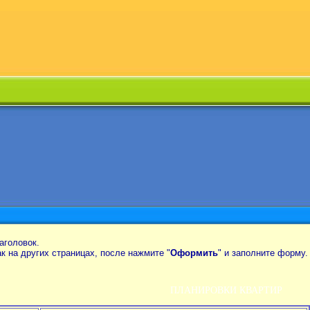
аголовок.
так на других страницах, после нажмите "
Оформить
" и заполните форму.
ПЛАНИРОВКИ КВАРТИР