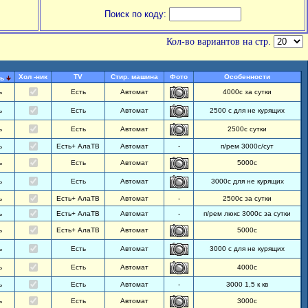
Поиск по коду:
Кол-во вариантов на стр.
Хол -ник
TV
Стир. машина
Фото
Особенности
ь
ь
Есть
Автомат
4000с за сутки
ь
Есть
Автомат
2500 с для не курящих
ь
Есть
Автомат
2500с сутки
ь
Есть+ АлаТВ
Автомат
-
п/рем 3000с/сут
ь
Есть
Автомат
5000с
ь
Есть
Автомат
3000с для не курящих
ь
Есть+ АлаТВ
Автомат
-
2500с за сутки
ь
Есть+ АлаТВ
Автомат
-
п/рем люкс 3000с за сутки
ь
Есть+ АлаТВ
Автомат
5000с
ь
Есть
Автомат
3000 с для не курящих
ь
Есть
Автомат
4000с
ь
Есть
Автомат
-
3000 1,5 к кв
ь
Есть
Автомат
3000с