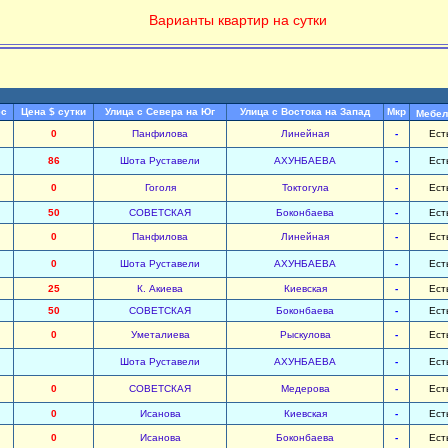
Варианты квартир на сутки
ес
Цена $ сутки
Улица с Севера на Юг
Улица с Востока на Запад
Мкр
Мебел
0
Панфилова
Линейная
-
Ест
86
Шота Руставели
АХУНБАЕВА
-
Ест
0
Гоголя
Токтогула
-
Ест
50
СОВЕТСКАЯ
Боконбаева
-
Ест
0
Панфилова
Линейная
-
Ест
0
Шота Руставели
АХУНБАЕВА
-
Ест
25
К. Акиева
Киевская
-
Ест
50
СОВЕТСКАЯ
Боконбаева
-
Ест
0
Уметалиева
Рыскулова
-
Ест
Шота Руставели
АХУНБАЕВА
-
Ест
0
СОВЕТСКАЯ
Медерова
-
Ест
0
Исанова
Киевская
-
Ест
0
Исанова
Боконбаева
-
Ест