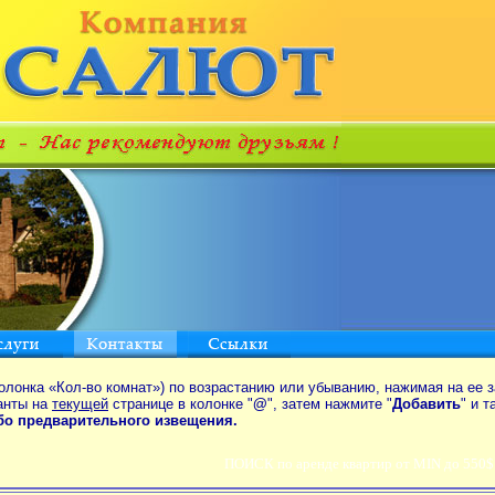
олонка «Кол-во комнат») по возрастанию или убыванию, нажимая на ее з
анты на
текущей
странице в колонке "
@
", затем нажмите "
Добавить
" и 
ибо предварительного извещения.
ПОИСК по аренде квартир от MIN до 550$