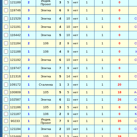
Индив.
121189
2
3
5
нет
1
1
0
Проект
119746
3
Элитка
6
9
нет
1
1
0
121529
3
Элитка
4
10
нет
1
1
0
С
121191
3
Элитка
4
10
нет
1
1
0
С
116442
1
Элитка
5
10
нет
1
1
0
121184
2
106
2
9
нет
1
1
0
С
121188
1
106
4
9
нет
1
1
0
121192
3
Элитка
6
10
нет
1
1
0
С
119747
2
Элитка
7
9
нет
1
1
0
121316
4
Элитка
5
14
нет
1
1
0
С
109172
1
Сталинка
1
3
нет
1
1
20
100809
1
105
5
5
нет
1
1
18
А
102587
1
Элитка
6
11
нет
1
1
26
С
121186
1
105
3
5
нет
1
1
0
К
121187
1
106
2
9
нет
1
1
0
К
Индив.
90233
1
7
9
нет
1
1
35
С
Проект
121194
3
Элитка
2
10
нет
1
1
0
С
103469
1
105
1
5
нет
1
1
28