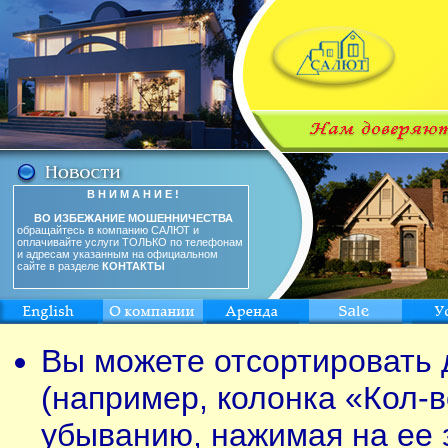
В Н И М А Н И Е !
ВО ИЗБЕЖАНИЕ МОШЕННИЧЕСТВА
обращайтесь в компанию САЛЮТ и
оплачивайте услуги ТОЛЬКО по телефонам
и адресам указанным на официальном
сайте в разделе
КОНТАКТЫ
Вы можете отсортировать 
(например, колонка «Кол-в
убыванию, нажимая на ее 