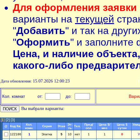
Для оформления заявки 
варианты на
текущей
стран
"
Добавить
" и так на друг
"
Оформить
" и заполните 
Цена, и наличие объекта
какого-либо предварите
Дата обновления:
15.07.2026 12:00:23
П
Вариа
Кол. комнат
от:
до:
Вы выбрали варианты:
[
1
]
[2]
[3]
Кол.
Эт-
Пред/
Цена $/
Цена $
Улиц
@
Код Кв.
Серия
Этаж
Тел.
комн.
ть
опл.
мес
сутки
122186
1
Элитка
5
10
нет
1
1
0
У