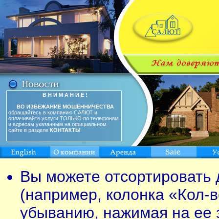
В Н И М А Н И Е !
ВО ИЗБЕЖАНИЕ МОШЕННИЧЕСТВА
обращайтесь в компанию САЛЮТ и
оплачивайте услуги ТОЛЬКО по телефонам
и адресам указанным на официальном
сайте в разделе
КОНТАКТЫ
Вы можете отсортировать 
(например, колонка «Кол-в
убыванию, нажимая на ее 