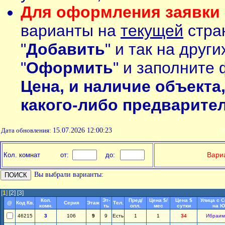
Для оформления заявки 
варианты на
текущей
стран
"
Добавить
" и так на друг
"
Оформить
" и заполните 
Цена, и наличие объекта
какого-либо предварите
Дата обновления:
15.07.2026 12:00:23
П
Вариа
Кол. комнат
от:
до:
Вы выбрали варианты:
[
1
]
[2]
[3]
Кол.
Эт-
Пред/
Цена $/
Цена $
Улица с 
@
Код Кв.
Серия
Этаж
Тел.
комн.
ть
опл.
мес
сутки
на Ю
46215
3
106
9
9
Есть
1
1
34
Ибраим