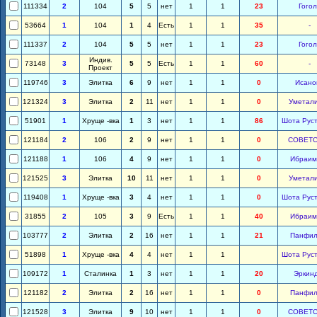
111334
2
104
5
5
нет
1
1
23
Гогол
53664
1
104
1
4
Есть
1
1
35
-
111337
2
104
5
5
нет
1
1
23
Гогол
Индив.
73148
3
5
5
Есть
1
1
60
-
Проект
119746
3
Элитка
6
9
нет
1
1
0
Исано
121324
3
Элитка
2
11
нет
1
1
0
Уметал
51901
1
Хруще -вка
1
3
нет
1
1
86
Шота Рус
121184
2
106
2
9
нет
1
1
0
СОВЕТС
121188
1
106
4
9
нет
1
1
0
Ибраим
121525
3
Элитка
10
11
нет
1
1
0
Уметал
119408
1
Хруще -вка
3
4
нет
1
1
0
Шота Рус
31855
2
105
3
9
Есть
1
1
40
Ибраим
103777
2
Элитка
2
16
нет
1
1
21
Панфил
51898
1
Хруще -вка
4
4
нет
1
1
Шота Рус
109172
1
Сталинка
1
3
нет
1
1
20
Эркин
121182
2
Элитка
2
16
нет
1
1
0
Панфил
121528
3
Элитка
9
10
нет
1
1
0
СОВЕТС