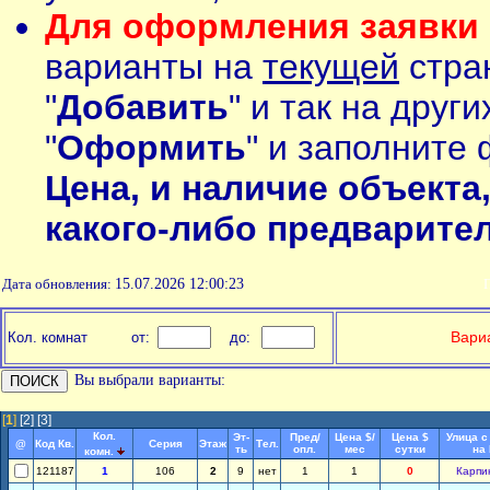
Для оформления заявки 
варианты на
текущей
стран
"
Добавить
" и так на друг
"
Оформить
" и заполните 
Цена, и наличие объекта
какого-либо предварите
Дата обновления:
15.07.2026 12:00:23
П
Вариа
Кол. комнат
от:
до:
Вы выбрали варианты:
[
1
]
[2]
[3]
Кол.
Эт-
Пред/
Цена $/
Цена $
Улица с
@
Код Кв.
Серия
Этаж
Тел.
ть
опл.
мес
сутки
на
комн.
121187
1
106
2
9
нет
1
1
0
Карпи