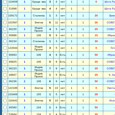
119408
1
Хруще -вка
3
4
нет
1
1
0
Шота Ру
51898
1
Хруще -вка
4
4
нет
1
1
Шота Ру
109172
1
Сталинка
1
3
нет
1
1
20
Эрки
102587
1
Элитка
6
11
нет
1
1
26
СОВЕ
Индив.
90235
1
4
5
нет
1
1
25
СОВЕ
Проект
95886
1
106
5
9
нет
1
1
15
Ибра
90234
1
Сталинка
1
3
нет
1
1
30
СОВЕ
Индив.
122044
1
3
5
нет
1
1
0
Гог
Проект
80663
1
106
4
9
Есть
1
1
50
Ибра
69925
1
106
5
9
Есть
1
1
35
СОВЕ
Индив.
90233
1
7
9
нет
1
1
35
СОВЕ
Проект
Индив.
49607
1
1
5
Есть
1
1
25
К. А
Проект
90236
1
106
6
9
нет
1
1
50
СОВЕ
122186
1
Элитка
5
10
нет
1
1
0
Умета
103469
1
105
1
5
нет
1
1
28
-
116442
1
Элитка
5
10
нет
1
1
0
Иса
85560
1
104
1
4
Есть
1
1
50
-
53664
1
104
1
4
Есть
1
1
35
-