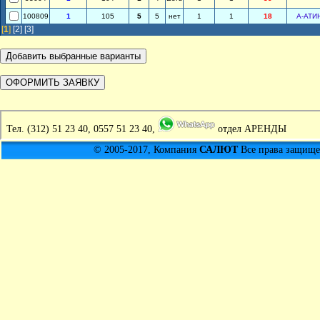
100809
1
105
5
5
нет
1
1
18
А-АТИ
[
1
]
[2]
[3]
Тел.
(312) 51 23 40, 0557 51 23 40,
отдел АРЕНДЫ
© 2005-2017, Компания
САЛЮТ
Все права защищен