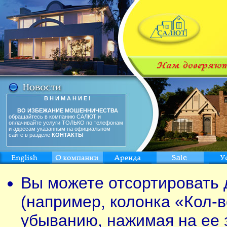
В Н И М А Н И Е !
ВО ИЗБЕЖАНИЕ МОШЕННИЧЕСТВА
обращайтесь в компанию САЛЮТ и
оплачивайте услуги ТОЛЬКО по телефонам
и адресам указанным на официальном
сайте в разделе
КОНТАКТЫ
Вы можете отсортировать 
(например, колонка «Кол-в
убыванию, нажимая на ее 