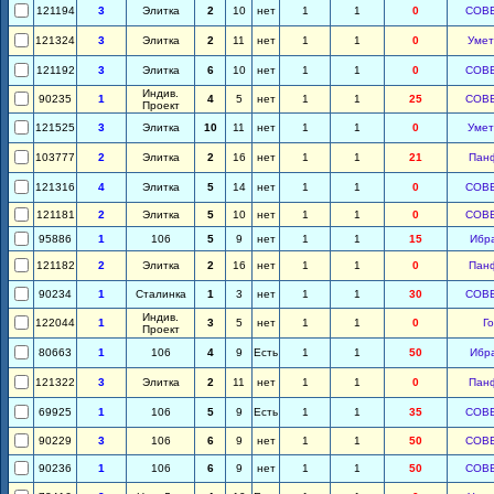
121194
3
Элитка
2
10
нет
1
1
0
СОВ
121324
3
Элитка
2
11
нет
1
1
0
Умет
121192
3
Элитка
6
10
нет
1
1
0
СОВ
Индив.
90235
1
4
5
нет
1
1
25
СОВ
Проект
121525
3
Элитка
10
11
нет
1
1
0
Умет
103777
2
Элитка
2
16
нет
1
1
21
Пан
121316
4
Элитка
5
14
нет
1
1
0
СОВ
121181
2
Элитка
5
10
нет
1
1
0
СОВ
95886
1
106
5
9
нет
1
1
15
Ибр
121182
2
Элитка
2
16
нет
1
1
0
Пан
90234
1
Сталинка
1
3
нет
1
1
30
СОВ
Индив.
122044
1
3
5
нет
1
1
0
Го
Проект
80663
1
106
4
9
Есть
1
1
50
Ибр
121322
3
Элитка
2
11
нет
1
1
0
Пан
69925
1
106
5
9
Есть
1
1
35
СОВ
90229
3
106
6
9
нет
1
1
50
СОВ
90236
1
106
6
9
нет
1
1
50
СОВ