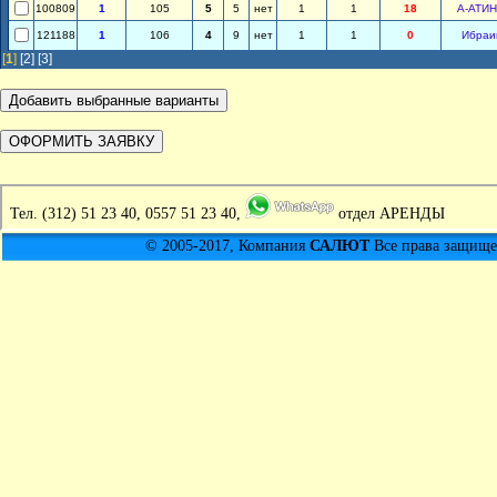
100809
1
105
5
5
нет
1
1
18
А-АТИ
121188
1
106
4
9
нет
1
1
0
Ибраи
[
1
]
[2]
[3]
Тел.
(312) 51 23 40, 0557 51 23 40,
отдел АРЕНДЫ
© 2005-2017, Компания
САЛЮТ
Все права защищен