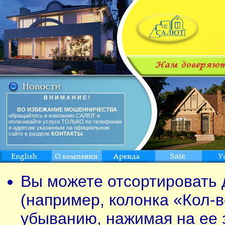
В Н И М А Н И Е !
ВО ИЗБЕЖАНИЕ МОШЕННИЧЕСТВА
обращайтесь в компанию САЛЮТ и
оплачивайте услуги ТОЛЬКО по телефонам
и адресам указанным на официальном
сайте в разделе
КОНТАКТЫ
Вы можете отсортировать 
(например, колонка «Кол-в
убыванию, нажимая на ее 