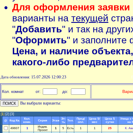
Для оформления заявки 
варианты на
текущей
стран
"
Добавить
" и так на друг
"
Оформить
" и заполните 
Цена, и наличие объекта
какого-либо предварите
Дата обновления:
15.07.2026 12:00:23
П
Вариа
Кол. комнат
от:
до:
Вы выбрали варианты:
[
1
]
[2]
[3]
Кол.
Эт-
Пред/
Цена $/
Цена $
Улица с
@
Код Кв.
Серия
Этаж
Тел.
комн.
ть
опл.
мес
сутки
на 
Индив.
49607
1
1
5
Есть
1
1
25
К. Ак
Проект