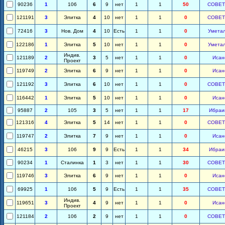
90236
1
106
6
9
нет
1
1
50
СОВЕТ
121191
3
Элитка
4
10
нет
1
1
0
СОВЕТ
72416
3
Нов. Дом
4
10
Есть
1
1
0
Умета
122186
1
Элитка
5
10
нет
1
1
0
Умета
Индив.
121189
2
3
5
нет
1
1
0
Исан
Проект
119749
2
Элитка
6
9
нет
1
1
0
Исан
121192
3
Элитка
6
10
нет
1
1
0
СОВЕТ
116442
1
Элитка
5
10
нет
1
1
0
Исан
95887
2
105
3
5
нет
1
1
17
Ибраи
121316
4
Элитка
5
14
нет
1
1
0
СОВЕТ
119747
2
Элитка
7
9
нет
1
1
0
Исан
46215
3
106
9
9
Есть
1
1
34
Ибраи
90234
1
Сталинка
1
3
нет
1
1
30
СОВЕТ
119746
3
Элитка
6
9
нет
1
1
0
Исан
69925
1
106
5
9
Есть
1
1
35
СОВЕТ
Индив.
119651
3
4
9
нет
1
1
0
Исан
Проект
121184
2
106
2
9
нет
1
1
0
СОВЕТ