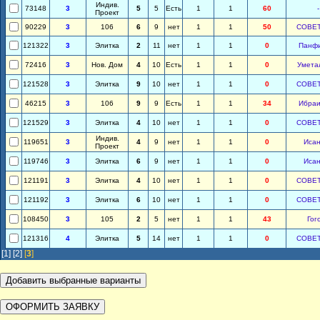
Индив.
73148
3
5
5
Есть
1
1
60
-
Проект
90229
3
106
6
9
нет
1
1
50
СОВЕ
121322
3
Элитка
2
11
нет
1
1
0
Панф
72416
3
Нов. Дом
4
10
Есть
1
1
0
Умета
121528
3
Элитка
9
10
нет
1
1
0
СОВЕ
46215
3
106
9
9
Есть
1
1
34
Ибра
121529
3
Элитка
4
10
нет
1
1
0
СОВЕ
Индив.
119651
3
4
9
нет
1
1
0
Иса
Проект
119746
3
Элитка
6
9
нет
1
1
0
Иса
121191
3
Элитка
4
10
нет
1
1
0
СОВЕ
121192
3
Элитка
6
10
нет
1
1
0
СОВЕ
108450
3
105
2
5
нет
1
1
43
Гог
121316
4
Элитка
5
14
нет
1
1
0
СОВЕ
[1]
[2]
[
3
]