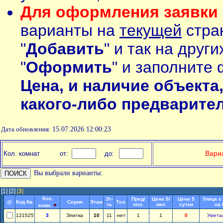
Для оформления заявки 
варианты на
текущей
стран
"
Добавить
" и так на друг
"
Оформить
" и заполните 
Цена, и наличие объекта
какого-либо предварите
Дата обновления:
15.07.2026 12:00:23
П
Вариа
Кол. комнат
от:
до:
Вы выбрали варианты:
[1]
[2]
[
3
]
Кол.
Эт-
Пред/
Цена $/
Цена $
Улица с
@
Код Кв.
Серия
Этаж
Тел.
ть
опл.
мес
сутки
на
комн.
121525
3
Элитка
10
11
нет
1
1
0
Умета