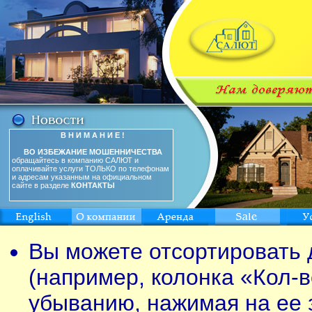
В Н И М А Н И Е !
ВО ИЗБЕЖАНИЕ МОШЕННИЧЕСТВА
обращайтесь в компанию САЛЮТ и
оплачивайте услуги ТОЛЬКО по телефонам
и адресам указанным на официальном
сайте в разделе
КОНТАКТЫ
Вы можете отсортировать 
(например, колонка «Кол-в
убыванию, нажимая на ее 