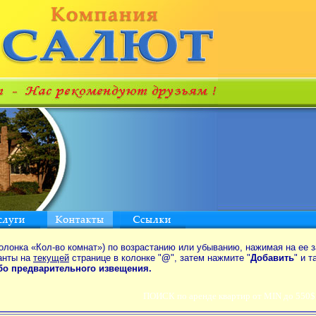
олонка «Кол-во комнат») по возрастанию или убыванию, нажимая на ее з
анты на
текущей
странице в колонке "
@
", затем нажмите "
Добавить
" и 
ибо предварительного извещения.
ПОИСК по аренде квартир от MIN до 550$