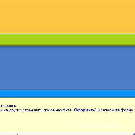
аголовок.
так на других страницах, после нажмите "
Оформить
" и заполните форму.
ПЛАНИРОВКИ КВАРТИР