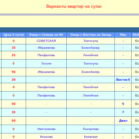
Варианты квартир на сутки
Цена $ сутки
Улица с Севера на Юг
Улица с Востока на Запад
Мкр
Меб
0
СОВЕТСКАЯ
Токтогула
-
Ес
15
Ибраимова
Боконбаева
-
Ес
21
Панфилова
Линейная
-
Ес
0
Гоголя
Токтогула
-
Ес
50
Ибраимова
Боконбаева
-
Ес
28
-
-
Восток-5
Ес
0
Панфилова
Линейная
-
Ес
0
Панфилова
Линейная
-
Ес
50
-
-
5
Ес
35
-
-
7
Ес
60
-
-
Джал
Ес
0
Уметалиева
Рыскулова
-
Ес
0
Исанова
Киевская
-
Ес