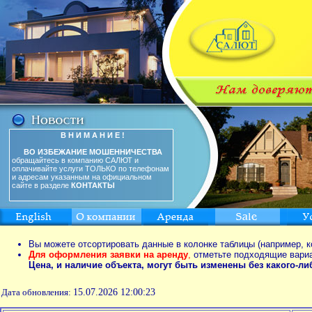
В Н И М А Н И Е !
ВО ИЗБЕЖАНИЕ МОШЕННИЧЕСТВА
обращайтесь в компанию САЛЮТ и
оплачивайте услуги ТОЛЬКО по телефонам
и адресам указанным на официальном
сайте в разделе
КОНТАКТЫ
Вы можете отсортировать данные в колонке таблицы (например, к
Для оформления заявки на аренду
,
отметьте подходящие вари
Цена, и наличие объекта, могут быть изменены без какого-л
Дата обновления:
15.07.2026 12:00:23