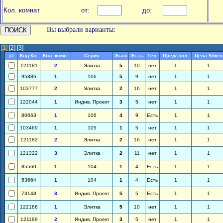
Кол. комнат
от:
до:
Вы выбрали варианты:
[
1
]
[2]
[3]
@
Код Кв.
Кол. комн.
Серия
Этаж
Эт-ть
Тел.
Пред/ опл.
Цена $/мес
121181
2
Элитка
5
10
нет
1
1
95886
1
106
5
9
нет
1
1
103777
2
Элитка
2
16
нет
1
1
122044
1
Индив. Проект
3
5
нет
1
1
80663
1
106
4
9
Есть
1
1
103469
1
105
1
5
нет
1
1
121182
2
Элитка
2
16
нет
1
1
121322
3
Элитка
2
11
нет
1
1
85560
1
104
1
4
Есть
1
1
53664
1
104
1
4
Есть
1
1
73148
3
Индив. Проект
5
5
Есть
1
1
122186
1
Элитка
5
10
нет
1
1
121189
2
Индив. Проект
3
5
нет
1
1