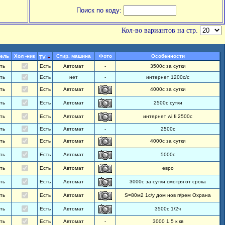
Поиск по коду:
Кол-во вариантов на стр.
ель
Хол -ник
Стир. машина
Фото
Особенности
TV
ть
Есть
Автомат
-
3500с за сутки
ть
Есть
нет
-
интернет 1200с/с
ть
Есть
Автомат
4000с за сутки
ть
Есть
Автомат
2500с сутки
ть
Есть
Автомат
интернет wi fi 2500с
ть
Есть
Автомат
-
2500с
ть
Есть
Автомат
4000с за сутки
ть
Есть
Автомат
5000с
ть
Есть
Автомат
евро
ть
Есть
Автомат
3000с за сутки смотря от срока
ть
Есть
Автомат
S=80м2 1с/у дом нов п/рем Охрана
ть
Есть
Автомат
3500с 1/2ч
ть
Есть
Автомат
-
3000 1,5 к кв